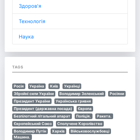
Здоров'я
Технологія
Наука
TAGS
Росія
Україна
Київ
Українці
Збройні сили України
Володимир Зеленський
Росіяни
Президент України
Українська гривня
Президент (державна посада)
Європа
Безпілотний літальний апарат
Поліція.
Ракета.
Європейський Союз
Сполучене Королівство
Володимир Путін
Харків
Військовослужбовці
Машина.