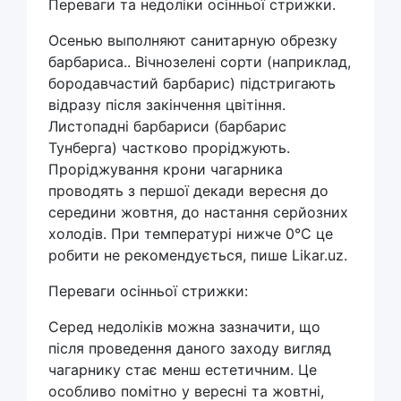
Переваги та недоліки осінньої стрижки.
Осенью выполняют санитарную обрезку
барбариса.. Вічнозелені сорти (наприклад,
бородавчастий барбарис) підстригають
відразу після закінчення цвітіння.
Листопадні барбариси (барбарис
Тунберга) частково проріджують.
Проріджування крони чагарника
проводять з першої декади вересня до
середини жовтня, до настання серйозних
холодів. При температурі нижче 0°С це
робити не рекомендується, пише Likar.uz.
Переваги осінньої стрижки:
Серед недоліків можна зазначити, що
після проведення даного заходу вигляд
чагарнику стає менш естетичним. Це
особливо помітно у вересні та жовтні,