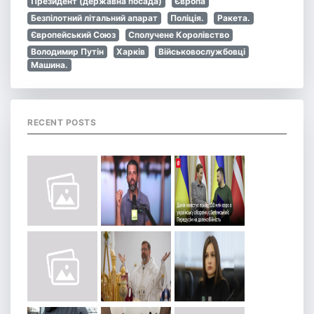
Президент (державна посада)
Європа
Безпілотний літальний апарат
Поліція.
Ракета.
Європейський Союз
Сполучене Королівство
Володимир Путін
Харків
Військовослужбовці
Машина.
RECENT POSTS