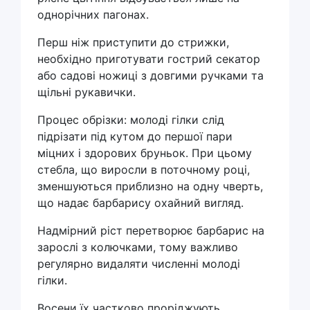
однорічних пагонах.
Перш ніж приступити до стрижки,
необхідно приготувати гострий секатор
або садові ножиці з довгими ручками та
щільні рукавички.
Процес обрізки: молоді гілки слід
підрізати під кутом до першої пари
міцних і здорових бруньок. При цьому
стебла, що виросли в поточному році,
зменшуються приблизно на одну чверть,
що надає барбарису охайний вигляд.
Надмірний ріст перетворює барбарис на
зарослі з колючками, тому важливо
регулярно видаляти численні молоді
гілки.
Восени їх частково проріджують