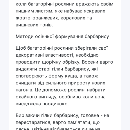
коли багаторічні рослини вражають своїм
пишним листям, яке набуває яскравих
жовто-оранжевих, коралових та
вишневих тонів.
Методи осінньої формування барбарису
Щоб багаторічні рослини зберігали свої
декоративні властивості, необхідно
проводити щорічну обрізку. Восени варто
видаляти старі гілки барбарису, які
спотворюють форму куща, а також
очищати від сильного приросту нових
пагонів. Це допоможе рослині набрати
охайного вигляду, особливо коли вона
висаджена поодиноко.
Вирізаючи гілки барбарису, головне - не
перестаратися, варто пам'ятати, що
рясне цвітіння відбувається лише на