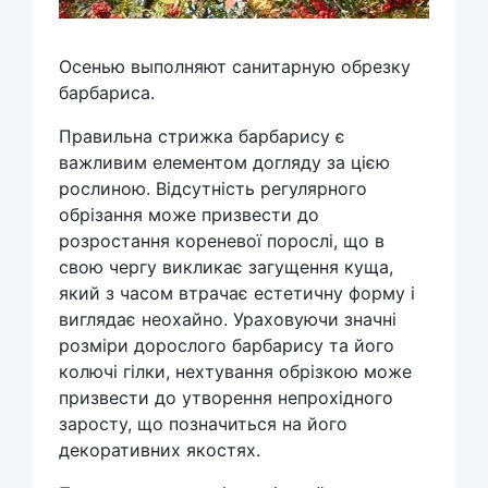
Осенью выполняют санитарную обрезку
барбариса.
Правильна стрижка барбарису є
важливим елементом догляду за цією
рослиною. Відсутність регулярного
обрізання може призвести до
розростання кореневої порослі, що в
свою чергу викликає загущення куща,
який з часом втрачає естетичну форму і
виглядає неохайно. Ураховуючи значні
розміри дорослого барбарису та його
колючі гілки, нехтування обрізкою може
призвести до утворення непрохідного
заросту, що позначиться на його
декоративних якостях.