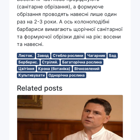
(санітарне обрізання), а формуюче
обрізання проводять навесні лише один
раз на 2-3 роки. А ось колоноподібні
барбариси вимагають щорічної санітарної
та формуючої обрізки двічі на рік: восени
та навесні.
Листок.
Завод
Стебло рослини
Чагарник
Бад
Берберис.
Стріляй.
Багаторічна рослина
Цвітіння
Крона (ботаніка)
Вічнозелений
Культивувати
Однорічна рослина
Related posts