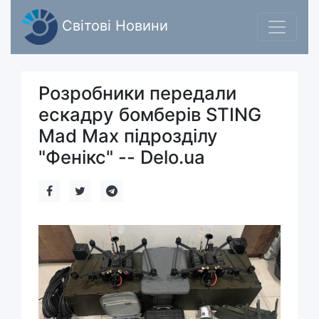
Світові Новини
Розробники передали
ескадру бомберів STING
Mad Max підрозділу
"Фенікс" -- Delo.ua