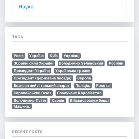
Наука
TAGS
Росія
Україна
Київ
Українці
Збройні сили України
Володимир Зеленський
Росіяни
Президент України
Українська гривня
Президент (державна посада)
Європа
Безпілотний літальний апарат
Поліція.
Ракета.
Європейський Союз
Сполучене Королівство
Володимир Путін
Харків
Військовослужбовці
Машина.
RECENT POSTS