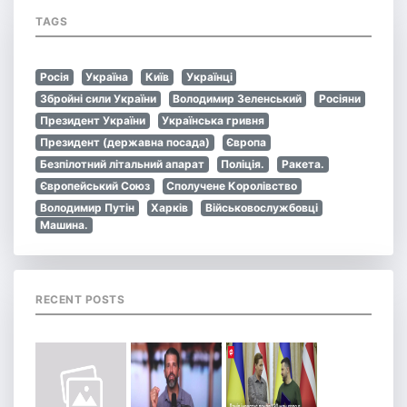
TAGS
Росія
Україна
Київ
Українці
Збройні сили України
Володимир Зеленський
Росіяни
Президент України
Українська гривня
Президент (державна посада)
Європа
Безпілотний літальний апарат
Поліція.
Ракета.
Європейський Союз
Сполучене Королівство
Володимир Путін
Харків
Військовослужбовці
Машина.
RECENT POSTS