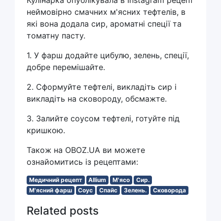
Кулінарка опублікувала в Instagram рецепт
неймовірно смачних м'ясних тефтелів, в
які вона додала сир, ароматні спеції та
томатну пасту.
1. У фарш додайте цибулю, зелень, спеції,
добре перемішайте.
2. Сформуйте тефтелі, викладіть сир і
викладіть на сковороду, обсмажте.
3. Залийте соусом тефтелі, готуйте під
кришкою.
Також на OBOZ.UA ви можете
ознайомитись із рецептами:
Медичний рецепт
Allium
М'ясо
Сир.
М'ясний фарш
Соус
Спайс
Зелень.
Сковорода
Related posts