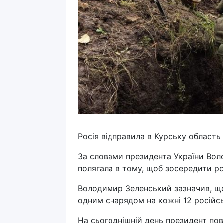
Росія відправила в Курську область 
За словами президента України Вол
полягала в тому, щоб зосередити росі
Володимир Зеленський зазначив, що
одним снарядом на кожні 12 російс
На сьогоднішній день президент пов