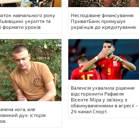
Несподіване фінансування:
аток навчального року
ПриватБанк примушує
Львівщині: укриття та
українців до кредитування.
і формати уроків
Валенсія ухвалила рішення
відсторонити Рафаеля
Вісенте Міра у зв'язку з
обвинуваченнями в агресії -
ачена нога, але
24 канал Спорт.
ламний дух: історія
оя.