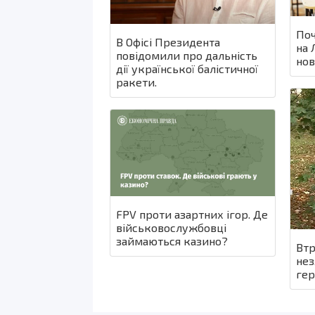
Поч
В Офісі Президента
на 
повідомили про дальність
нов
дії української балістичної
ракети.
FPV проти азартних ігор. Де
військовослужбовці
займаються казино?
Втр
нез
гер