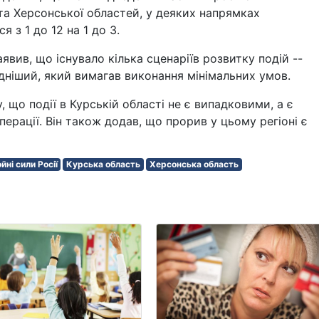
 та Херсонської областей, у деяких напрямках
 з 1 до 12 на 1 до 3.
вив, що існувало кілька сценаріїв розвитку подій --
дніший, який вимагав виконання мінімальних умов.
 що події в Курській області не є випадковими, а є
ерації. Він також додав, що прорив у цьому регіоні є
йні сили Росії
Курська область
Херсонська область