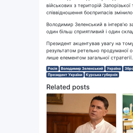
військових з територій Запорізької
співвідношення боєприпасів змінилося
Володимир Зеленський в інтервʼю зая
один більш сприятливий і один скла
Президент акцентував увагу на тому,
результатом ретельно продуманої оп
лише елементом загальної стратегії.
Росія
Володимир Зеленський
Україна
Збро
Президент України
Курська губернія
Related posts