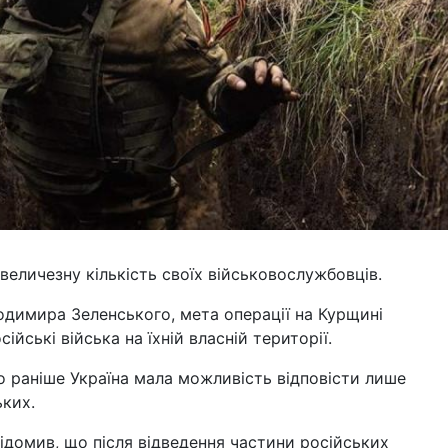
величезну кількість своїх військовослужбовців.
одимира Зеленського, мета операції на Курщині
йські війська на їхній власній території.
 раніше Україна мала можливість відповісти лише
ьких.
ідомив, що після відведення частини російських