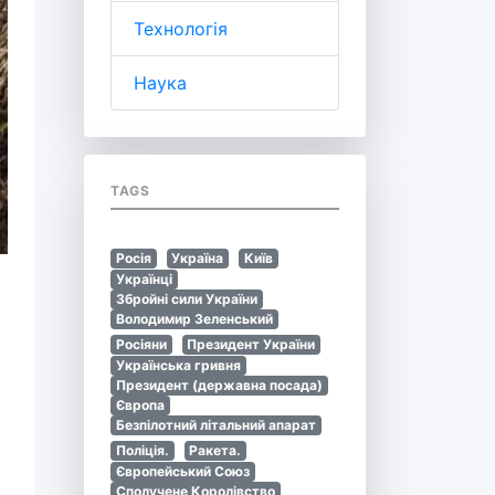
Технологія
Наука
TAGS
Росія
Україна
Київ
Українці
Збройні сили України
Володимир Зеленський
Росіяни
Президент України
Українська гривня
Президент (державна посада)
Європа
Безпілотний літальний апарат
Поліція.
Ракета.
Європейський Союз
Сполучене Королівство