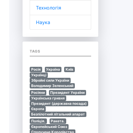
Технологія
Наука
TAGS
Росія
Україна
Київ
Українці
Збройні сили України
Володимир Зеленський
Росіяни
Президент України
Українська гривня
Президент (державна посада)
Європа
Безпілотний літальний апарат
Поліція.
Ракета.
Європейський Союз
Сполучене Королівство