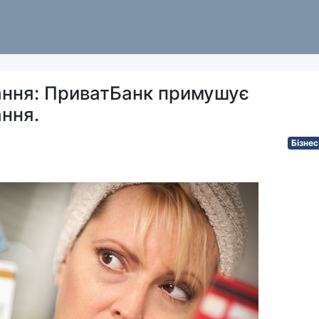
ання: ПриватБанк примушує
ання.
Бізнес