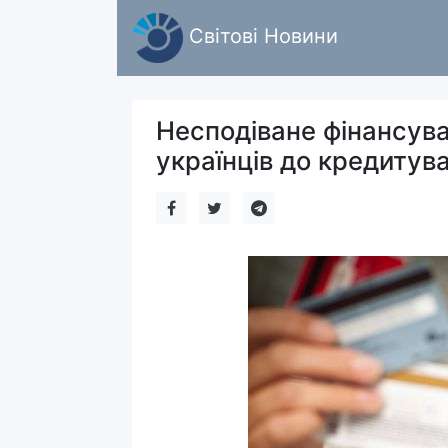
Світові Новини
Несподіване фінансув
українців до кредитув