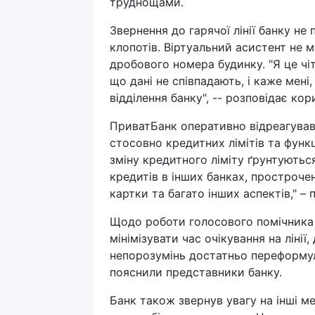
труднощами.
Звернення до гарячої лінії банку не
клопотів. Віртуальний асистент не м
дробового номера будинку. "Я це чі
що дані не співпадають, і каже мен
відділення банку", -- розповідає кор
ПриватБанк оперативно відреагував 
стосовно кредитних лімітів та функ
зміну кредитного ліміту ґрунтуються
кредитів в інших банках, прострочен
картки та багато інших аспектів," –
Щодо роботи голосового помічника 
мінімізувати час очікування на ліні
непорозумінь достатньо переформул
пояснили представники банку.
Банк також звернув увагу на інші ме