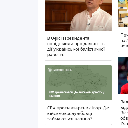
Поч
В Офісі Президента
на 
повідомили про дальність
нов
дії української балістичної
ракети.
Вал
від
FPV проти азартних ігор. Де
Віс
військовослужбовці
обв
займаються казино?
24 