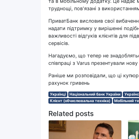
та в мобільному додатку. Це надає
труднощі, пов'язані з використання
ПриватБанк висловив свої вибачення
надати підтримку у вирішенні подіб
важливості відгуків клієнтів для пі
сервісів.
Нагадуємо, що тепер не знадоблятьс
співпраці з Varus презентували нову
Раніше ми розповідали, що ці купюр
рахунок гривень
Українці
Національний банк України
Українс
Клієнт (обчислювальна техніка)
Мобільний т
Related posts