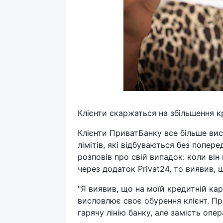
Клієнти скаржаться на збільшення кр
Клієнти ПриватБанку все більше ви
лімітів, які відбуваються без попер
розповів про свій випадок: коли ві
через додаток Privat24, то виявив, 
"Я виявив, що на моїй кредитній кар
висловлює своє обурення клієнт. Пра
гарячу лінію банку, але замість оп