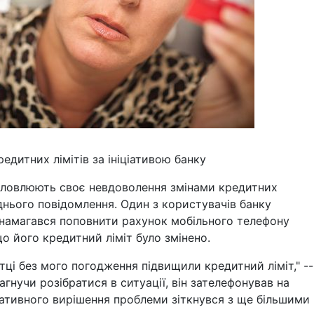
едитних лімітів за ініціативою банку
словлюють своє невдоволення змінами кредитних
еднього повідомлення. Один з користувачів банку
н намагався поповнити рахунок мобільного телефону
що його кредитний ліміт було змінено.
тці без мого погодження підвищили кредитний ліміт," --
гнучи розібратися в ситуації, він зателефонував на
еративного вирішення проблеми зіткнувся з ще більшими