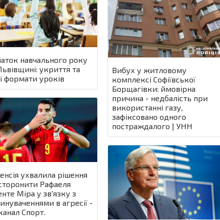
аток навчального року
Львівщині: укриття та
Вибух у житловому
і формати уроків
комплексі Софіївської
Борщагівки: ймовірна
причина - недбалість при
використанні газу,
зафіксовано одного
постраждалого | УНН
енсія ухвалила рішення
сторонити Рафаеля
енте Міра у зв'язку з
инуваченнями в агресії -
канал Спорт.