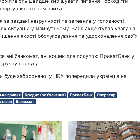
 можливість швидше вирішувати питання і обходити
м віртуального помічника.
 за завдані незручності та запевнив у готовності
них ситуацій у майбутньому. Банк акцентував увагу на
двищення якості обслуговування та удосконалення своїх
я ані банкомат, ані кошик для покупок: ПриватБанк у
 зручну послугу.
и буде заборонено: у НБУ попередили українців на
ька гривня
Кредит (роз'яснення)
ПриватБанк
Оператор
елефон
Банкомат