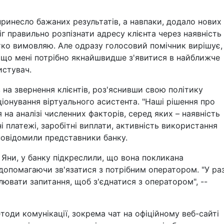
 принесло бажаних результатів, а навпаки, додало нових
іг правильно розпізнати адресу клієнта через наявність
тко вимовляю. Але одразу голосовий помічник вирішує,
і, що мені потрібно якнайшвидше з'явитися в найближче
истувач.
на звернення клієнтів, роз'яснивши свою політику
ціонування віртуального асистента. "Наші рішення про
 на аналізі численних факторів, серед яких – наявність
і платежі, заробітні виплати, активність використання
 повідомили представники банку.
Яни, у банку підкреслили, що вона покликана
ї, допомагаючи зв'язатися з потрібним оператором. "У раз
ювати запитання, щоб з'єднатися з оператором", --
тоди комунікації, зокрема чат на офіційному веб-сайті