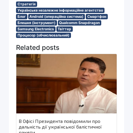
Стратегія
Українське незалежне інформаційне агентство
Блог
Android (операційна система)
Смартфон
Блешня (інструмент)
Qualcomm Snapdragon
Samsung Electronics
Твіттер
Процесор (обчислювальний)
Related posts
В Офісі Президента повідомили про
дальність дії української балістичної
ракети.