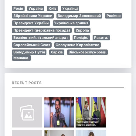
Росія
Україна
Київ
Українці
Збройні сили України
Володимир Зеленський
Росіяни
Президент України
Українська гривня
Президент (державна посада)
Європа
Безпілотний літальний апарат
Поліція.
Ракета.
Європейський Союз
Сполучене Королівство
Володимир Путін
Харків
Військовослужбовці
Машина.
RECENT POSTS