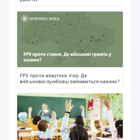
FPV проти азартних ігор. Де
військовослужбовці займаються казино?