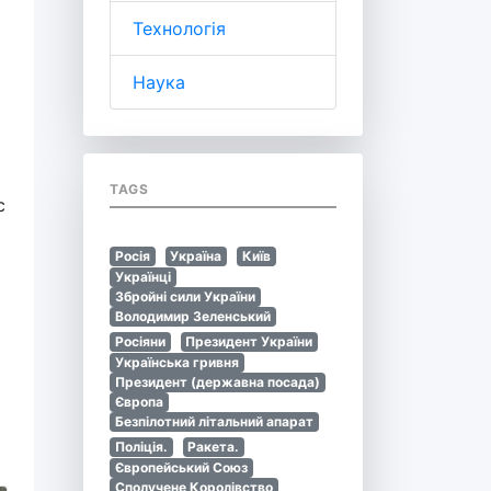
Технологія
Наука
TAGS
с
Росія
Україна
Київ
Українці
Збройні сили України
Володимир Зеленський
Росіяни
Президент України
Українська гривня
Президент (державна посада)
Європа
Безпілотний літальний апарат
Поліція.
Ракета.
Європейський Союз
Сполучене Королівство