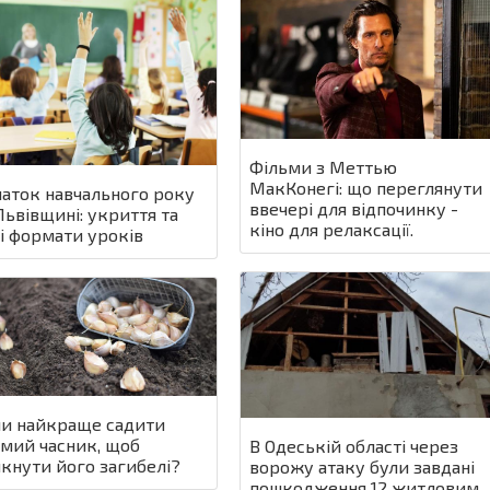
Фільми з Меттью
МакКонегі: що переглянути
аток навчального року
ввечері для відпочинку -
Львівщині: укриття та
кіно для релаксації.
і формати уроків
и найкраще садити
мий часник, щоб
В Одеській області через
кнути його загибелі?
ворожу атаку були завдані
пошкодження 12 житловим