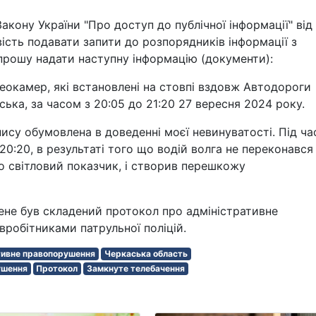
 Закону України "Про доступ до публічної інформації" від
вість подавати запити до розпорядників інформації з
прошу надати наступну інформацію (документи):
деокамер, які встановлені на стовпі вздовж Автодороги
аська, за часом з 20:05 до 21:20 27 вересня 2024 року.
пису обумовлена в доведенні моєї невинуватості. Під ча
20:20, в результаті того що водій волга не переконався
но світловий показчик, і створив перешкожу
ене був складений протокол про адміністративне
вробітниками патрульної поліцій.
тивне правопорушення
Черкаська область
ушення
Протокол
Замкнуте телебачення