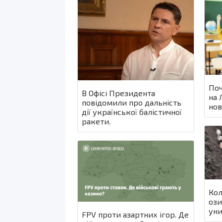
Поч
В Офісі Президента
на 
повідомили про дальність
нов
дії української балістичної
ракети.
Кол
ози
уни
FPV проти азартних ігор. Де