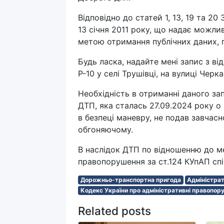
Відповідно до статей 1, 13, 19 та 20
13 січня 2011 року, що надає можли
метою отримання публічних даних, 
Будь ласка, надайте мені запис з ві
Р-10 у селі Трушівці, на вулиці Черк
Необхідність в отриманні даного за
ДТП, яка сталась 27.09.2024 року о 
в безпеці маневру, не подав завчас
обгоняючому.
В наслідок ДТП по відношенню до м
правопорушення за ст.124 КУпАП спі
Дорожньо-транспортна пригода
Адміністра
Кодекс України про адміністративні правопор
Related posts