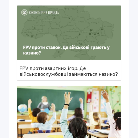
FPV проти азартних ігор. Де
військовослужбовці займаються казино?