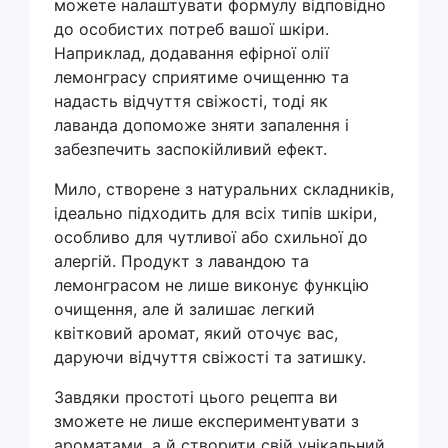
можете налаштувати формулу відповідно
до особистих потреб вашої шкіри.
Наприклад, додавання ефірної олії
лемонграсу сприятиме очищенню та
надасть відчуття свіжості, тоді як
лаванда допоможе зняти запалення і
забезпечить заспокійливий ефект.
Мило, створене з натуральних складників,
ідеально підходить для всіх типів шкіри,
особливо для чутливої або схильної до
алергій. Продукт з лавандою та
лемонграсом не лише виконує функцію
очищення, але й залишає легкий
квітковий аромат, який оточує вас,
даруючи відчуття свіжості та затишку.
Завдяки простоті цього рецепта ви
зможете не лише експериментувати з
ароматами, а й створити свій унікальний