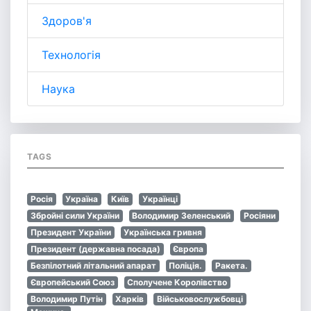
Здоров'я
Технологія
Наука
TAGS
Росія
Україна
Київ
Українці
Збройні сили України
Володимир Зеленський
Росіяни
Президент України
Українська гривня
Президент (державна посада)
Європа
Безпілотний літальний апарат
Поліція.
Ракета.
Європейський Союз
Сполучене Королівство
Володимир Путін
Харків
Військовослужбовці