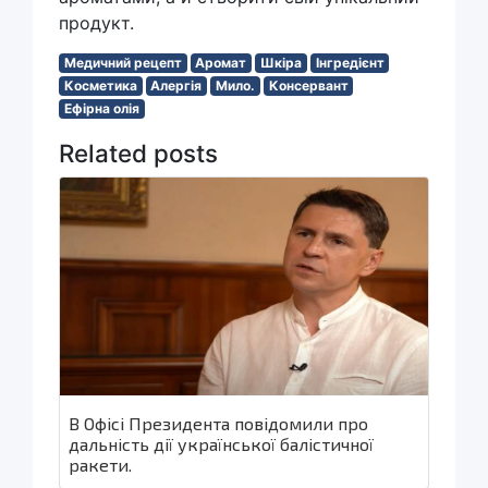
продукт.
Медичний рецепт
Аромат
Шкіра
Інгредієнт
Косметика
Алергія
Мило.
Консервант
Ефірна олія
Related posts
В Офісі Президента повідомили про
дальність дії української балістичної
ракети.