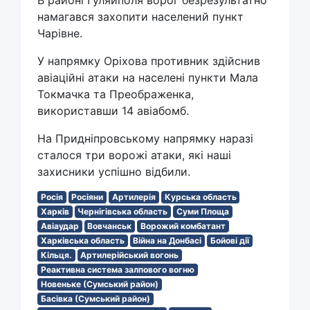
В районі Гуляйполя ворог безрезультатно
намагався захопити населений пункт
Чарівне.
У напрямку Оріхова противник здійснив
авіаційні атаки на населені пункти Мала
Токмачка та Преображенка,
використавши 14 авіабомб.
На Придніпровському напрямку наразі
сталося три ворожі атаки, які наші
захисники успішно відбили.
Росія
Росіяни
Артилерія
Курська область
Харків
Чернігівська область
Суми Площа
Авіаудар
Вовчанськ
Ворожий комбатант
Харківська область
Війна на Донбасі
Бойові дії
Кільця.
Артилерійський вогонь
Реактивна система залпового вогню
Новеньке (Сумський район)
Басівка (Сумський район)