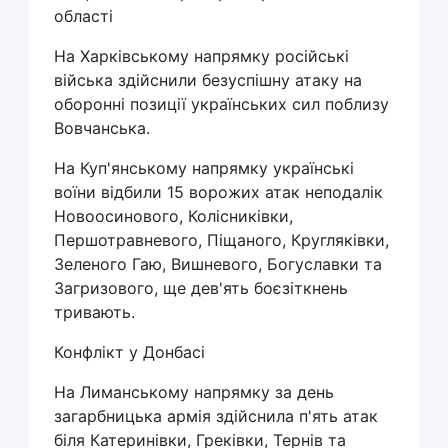
області
На Харківському напрямку російські
війська здійснили безуспішну атаку на
оборонні позиції українських сил поблизу
Вовчанська.
На Куп'янському напрямку українські
воїни відбили 15 ворожих атак неподалік
Новоосинового, Колісниківки,
Першотравневого, Піщаного, Кругляківки,
Зеленого Гаю, Вишневого, Богуславки та
Загризового, ще дев'ять боєзіткнень
тривають.
Конфлікт у Донбасі
На Лиманському напрямку за день
загарбницька армія здійснила п'ять атак
біля Катеринівки, Греківки, Тернів та