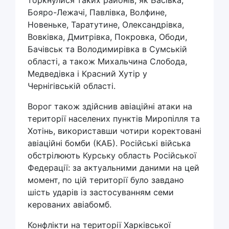
торкнулися таких районів, як Басівка,
Бояро-Лежачі, Павлівка, Волфине,
Новеньке, Таратутине, Олександрівка,
Вовківка, Дмитрівка, Покровка, Ободи,
Бачівськ та Володимирівка в Сумській
області, а також Михальчина Слобода,
Медведівка і Красний Хутір у
Чернігівській області.
Ворог також здійснив авіаційні атаки на
території населених пунктів Миропілля та
Хотінь, використавши чотири коректовані
авіаційні бомби (КАБ). Російські війська
обстрілюють Курську область Російської
Федерації: за актуальними даними на цей
момент, по цій території було завдано
шість ударів із застосуванням семи
керованих авіабомб.
Конфлікти на території Харківської