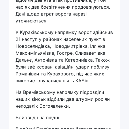
відбили дев'ять атак противника, у той
час як два боєзіткнення продовжуються.
Дані щодо втрат ворога наразі
уточнюються.
У Курахівському напрямку ворог здійснив
21 наступ у районах населених пунктів
Новоселидівка, Новодмитрівка, Іллінка,
Максимільянівка, Гостре, Єлизаветівка,
Дальнє, Антонівка та Катеринівка. Також
були зафіксовані авіаційні удари поблизу
Романівки та Курахового, під час яких
використовувалися п'ять КАБів.
На Времівському напрямку підрозділи
наших військ відбили два штурми росіян
неподалік Богоявленки.
Бойові дії на півдні