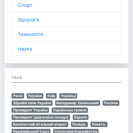
Спорт
Здоров'я
Технологія
Наука
TAGS
Росія
Україна
Київ
Українці
Збройні сили України
Володимир Зеленський
Росіяни
Президент України
Українська гривня
Президент (державна посада)
Європа
Безпілотний літальний апарат
Поліція.
Ракета.
Європейський Союз
Сполучене Королівство