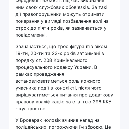
середньої тяжкості, під час виконання
ним своїх службових обов'язків. За такі
дії правопорушники можуть отримати
покарання у вигляді позбавлення волі на
строк до п'яти років, як зазначається у
повідомленні.
Зазначається, що троє фігурантів віком
19-ти, 20-ти та 23-х років затримані в
порядку ст. 208 Кримінального
процесуального кодексу України. В
рамках провадження
встановлюватиметься роль кожного
учасника події в конфлікті, після чого
вирішуватиметься питання про додаткову
правову кваліфікацію за статтею 296 ККУ
- хуліганство.
У Броварах чоловік вчинив напад на
поліцейських, погрожуючи їм зброєю. Це