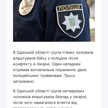
В Одеській області група п'яних чоловіків
влаштувала бійку з поліцією після
конфлікту в лікарні. Один нападник
отримав вогнепальне поранення, двоє
поліцейських травмовані. Трьох
затримано.
В Одеській області група нетверезих
чоловіків влаштувала безлад у лікарні,
після чого намагалася втекти від