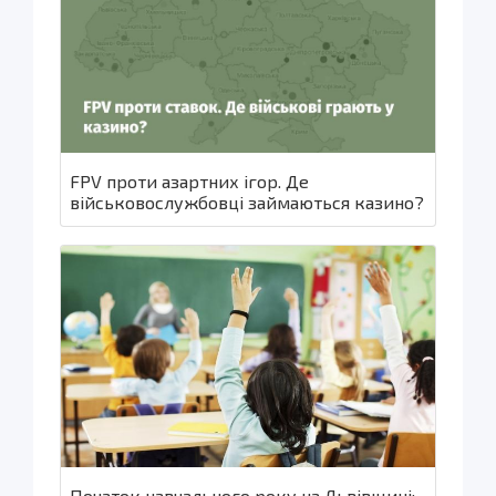
FPV проти азартних ігор. Де
військовослужбовці займаються казино?
Початок навчального року на Львівщині: