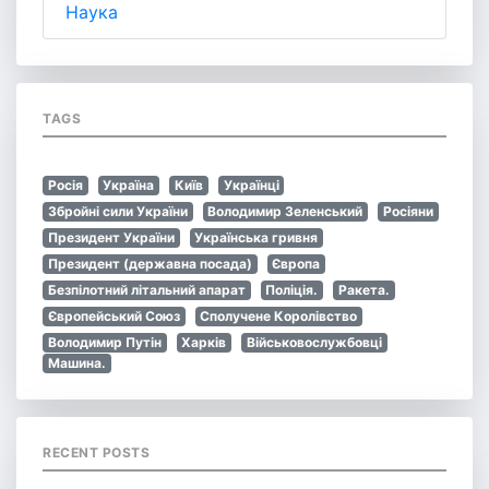
Наука
TAGS
Росія
Україна
Київ
Українці
Збройні сили України
Володимир Зеленський
Росіяни
Президент України
Українська гривня
Президент (державна посада)
Європа
Безпілотний літальний апарат
Поліція.
Ракета.
Європейський Союз
Сполучене Королівство
Володимир Путін
Харків
Військовослужбовці
Машина.
RECENT POSTS