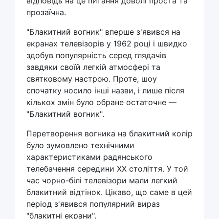
відповідь на це питання доволі проста та
прозаїчна.
"Блакитний вогник" вперше з'явився на
екранах телевізорів у 1962 році і швидко
здобув популярність серед глядачів
завдяки своїй легкій атмосфері та
святковому настрою. Проте, шоу
спочатку носило інші назви, і лише після
кількох змін було обране остаточне —
"Блакитний вогник".
Перетворення вогника на блакитний колір
було зумовлено технічними
характеристиками радянського
телебачення середини XX століття. У той
час чорно-білі телевізори мали легкий
блакитний відтінок. Цікаво, що саме в цей
період з'явився популярний вираз
"блакитні екрани".