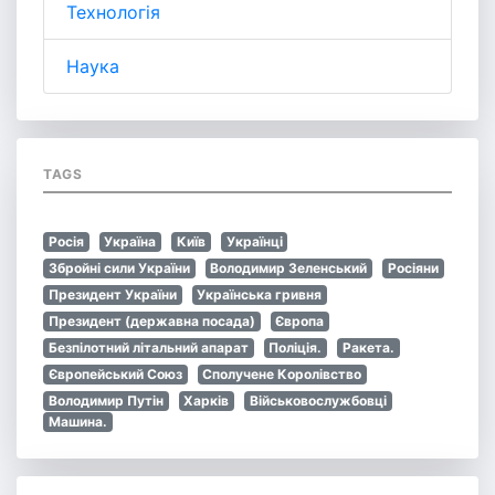
Технологія
Наука
TAGS
Росія
Україна
Київ
Українці
Збройні сили України
Володимир Зеленський
Росіяни
Президент України
Українська гривня
Президент (державна посада)
Європа
Безпілотний літальний апарат
Поліція.
Ракета.
Європейський Союз
Сполучене Королівство
Володимир Путін
Харків
Військовослужбовці
Машина.