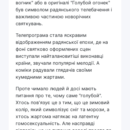
вогник" або в оригіналі "Голубой огонек"
був символом радянського телебачення і
важливою частиною новорічних
святкувань.
Телепрограма стала яскравим
відображенням радянської епохи, де на
фоні святково оформлених сцен
виступали найталановитіші виконавці
країни, звучали популярні мелодії. А
коміки радували глядачів своїми
кумедними жартами.
Проте чимало людей й досі мають
питання про те, чому саме "голубой".
Хтось пов'язує це з тим, що це зимовий
колір, який символізує сніг та морози, а
хтось жартома натякає на латентну
гомосексуальність. Але насправді