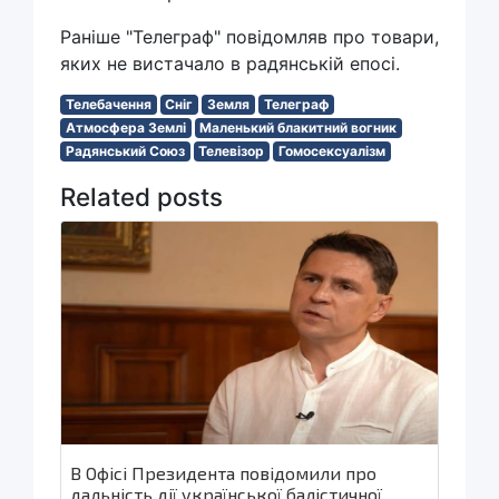
Раніше "Телеграф" повідомляв про товари,
яких не вистачало в радянській епосі.
Телебачення
Сніг
Земля
Телеграф
Атмосфера Землі
Маленький блакитний вогник
Радянський Союз
Телевізор
Гомосексуалізм
Related posts
В Офісі Президента повідомили про
дальність дії української балістичної