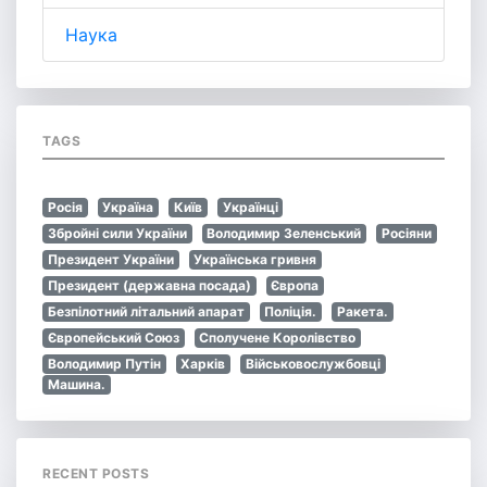
Наука
TAGS
Росія
Україна
Київ
Українці
Збройні сили України
Володимир Зеленський
Росіяни
Президент України
Українська гривня
Президент (державна посада)
Європа
Безпілотний літальний апарат
Поліція.
Ракета.
Європейський Союз
Сполучене Королівство
Володимир Путін
Харків
Військовослужбовці
Машина.
RECENT POSTS