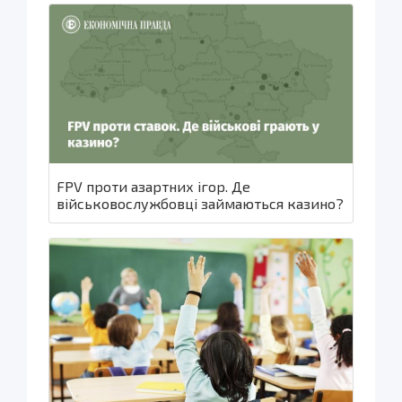
FPV проти азартних ігор. Де
військовослужбовці займаються казино?