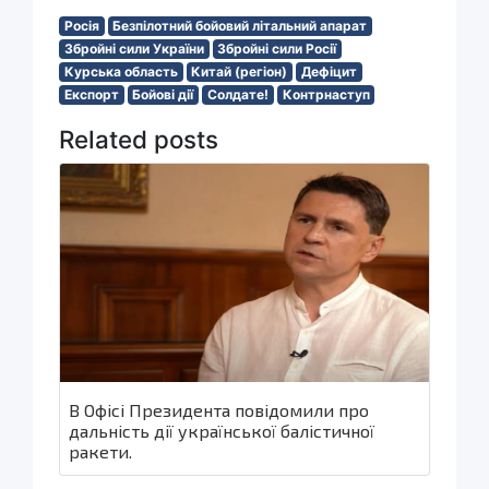
Росія
Безпілотний бойовий літальний апарат
Збройні сили України
Збройні сили Росії
Курська область
Китай (регіон)
Дефіцит
Експорт
Бойові дії
Солдате!
Контрнаступ
Related posts
В Офісі Президента повідомили про
дальність дії української балістичної
ракети.