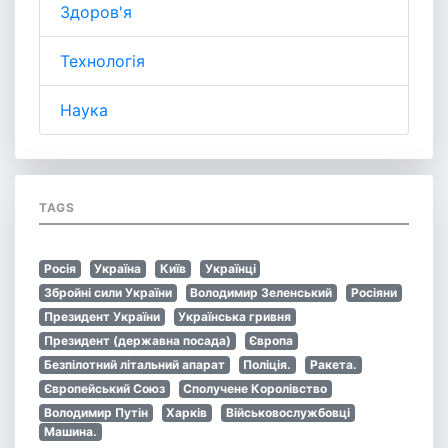
Здоров'я
Технологія
Наука
TAGS
Росія
Україна
Київ
Українці
Збройні сили України
Володимир Зеленський
Росіяни
Президент України
Українська гривня
Президент (державна посада)
Європа
Безпілотний літальний апарат
Поліція.
Ракета.
Європейський Союз
Сполучене Королівство
Володимир Путін
Харків
Військовослужбовці
Машина.