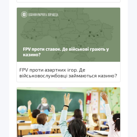
FPV проти азартних ігор. Де
військовослужбовці займаються казино?