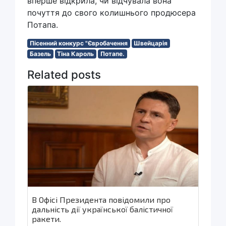
вперше відкрила, чи відчувала вона
почуття до свого колишнього продюсера
Потапа.
Пісенний конкурс "Євробачення
Швейцарія
Базель
Тіна Кароль
Потапе.
Related posts
В Офісі Президента повідомили про
дальність дії української балістичної
ракети.