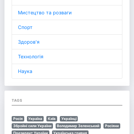
Мистецтво та розваги
Спорт
Здоров'я
Технологія
Наука
TAGS
Росія
Україна
Київ
Українці
Збройні сили України
Володимир Зеленський
Росіяни
Президент України
Українська гривня