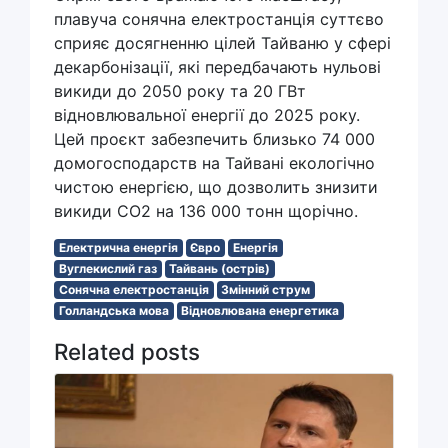
плавуча сонячна електростанція суттєво
сприяє досягненню цілей Тайваню у сфері
декарбонізації, які передбачають нульові
викиди до 2050 року та 20 ГВт
відновлювальної енергії до 2025 року.
Цей проєкт забезпечить близько 74 000
домогосподарств на Тайвані екологічно
чистою енергією, що дозволить знизити
викиди CO2 на 136 000 тонн щорічно.
Електрична енергія
Євро
Енергія
Вуглекислий газ
Тайвань (острів)
Сонячна електростанція
Змінний струм
Голландська мова
Відновлювана енергетика
Related posts