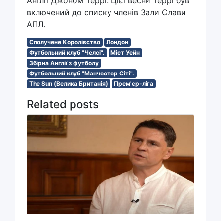
Англії Джоном Террі. Цієї весни Террі був
включений до списку членів Зали Слави
АПЛ.
Сполучене Королівство
Лондон
Футбольний клуб "Челсі".
Міст Уейн
Збірна Англії з футболу
Футбольний клуб "Манчестер Сіті".
The Sun (Велика Британія)
Прем'єр-ліга
Related posts