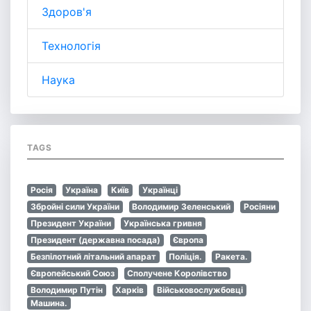
Здоров'я
Технологія
Наука
TAGS
Росія
Україна
Київ
Українці
Збройні сили України
Володимир Зеленський
Росіяни
Президент України
Українська гривня
Президент (державна посада)
Європа
Безпілотний літальний апарат
Поліція.
Ракета.
Європейський Союз
Сполучене Королівство
Володимир Путін
Харків
Військовослужбовці
Машина.