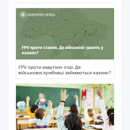
FPV проти азартних ігор. Де
військовослужбовці займаються казино?