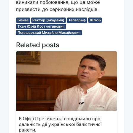
виникали побоювання, що це може
призвести до серйозних наслідків.
Бізнес
Ректор (академії)
Телеграф
Шлюб
Ткач Юрій Костянтинович
Поплавський Михайло Михайлович
Related posts
В Офісі Президента повідомили про
дальність дії української балістичної
ракети.