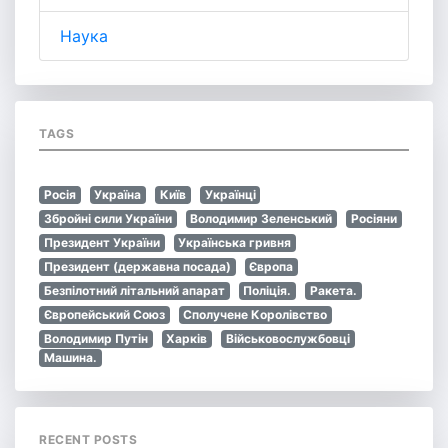
Наука
TAGS
Росія
Україна
Київ
Українці
Збройні сили України
Володимир Зеленський
Росіяни
Президент України
Українська гривня
Президент (державна посада)
Європа
Безпілотний літальний апарат
Поліція.
Ракета.
Європейський Союз
Сполучене Королівство
Володимир Путін
Харків
Військовослужбовці
Машина.
RECENT POSTS