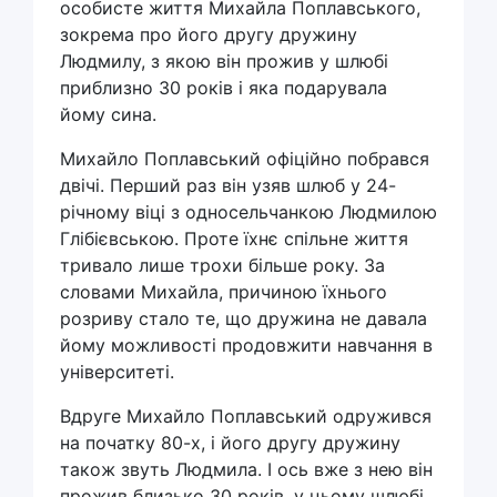
особисте життя Михайла Поплавського,
зокрема про його другу дружину
Людмилу, з якою він прожив у шлюбі
приблизно 30 років і яка подарувала
йому сина.
Михайло Поплавський офіційно побрався
двічі. Перший раз він узяв шлюб у 24-
річному віці з односельчанкою Людмилою
Глібієвською. Проте їхнє спільне життя
тривало лише трохи більше року. За
словами Михайла, причиною їхнього
розриву стало те, що дружина не давала
йому можливості продовжити навчання в
університеті.
Вдруге Михайло Поплавський одружився
на початку 80-х, і його другу дружину
також звуть Людмила. І ось вже з нею він
прожив близько 30 років, у цьому шлюбі