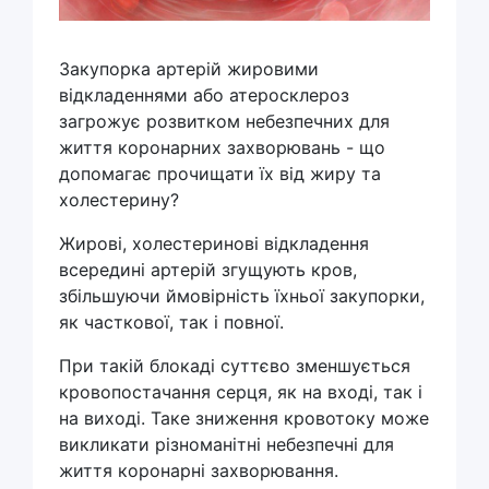
Закупорка артерій жировими
відкладеннями або атеросклероз
загрожує розвитком небезпечних для
життя коронарних захворювань - що
допомагає прочищати їх від жиру та
холестерину?
Жирові, холестеринові відкладення
всередині артерій згущують кров,
збільшуючи ймовірність їхньої закупорки,
як часткової, так і повної.
При такій блокаді суттєво зменшується
кровопостачання серця, як на вході, так і
на виході. Таке зниження кровотоку може
викликати різноманітні небезпечні для
життя коронарні захворювання.