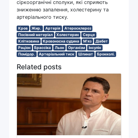
сіркоорганічні сполуки, які сприяють
зниженню запалення, холестерину та
артеріального тиску.
Кров
Жир.
Артерія
Атеросклероз
Посівний матеріал
Холестерин
Серце
Клітковина
Кровоносна судина
М'яз
Діабет
Раціон
Брассіка
Льон
Організм
Інсулін
Помідор.
Артеріальний тиск
Шпинат
Брокколі.
Related posts