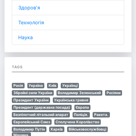
Здоров'я
Технологія
Наука
TAGS
Росія
Україна
Київ
Українці
Збройні сили України
Володимир Зеленський
Росіяни
Президент України
Українська гривня
Президент (державна посада)
Європа
Безпілотний літальний апарат
Поліція.
Ракета.
Європейський Союз
Сполучене Королівство
Володимир Путін
Харків
Військовослужбовці
Машина.