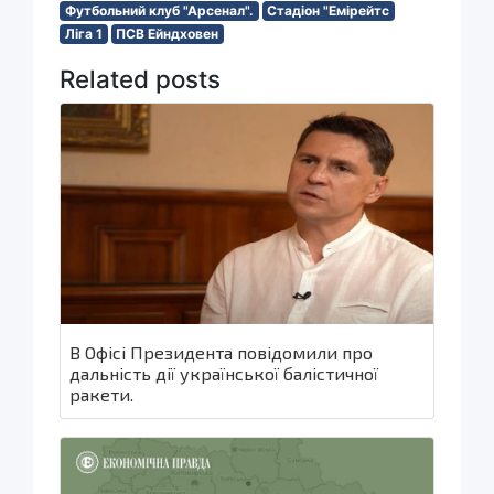
Футбольний клуб "Арсенал".
Стадіон "Емірейтс
Ліга 1
ПСВ Ейндховен
Related posts
В Офісі Президента повідомили про
дальність дії української балістичної
ракети.