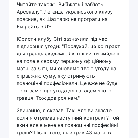
Читайте також: "Вибіжать і заб'ють
Арсеналу". Легенда українського клубу
пояснив, як Шахтарю не програти на
Емірейтс в ЛЧ
Юристи клубу Сіті зазначили під час
підписання угоди: "Послухай, це контракт
для гравця академії. Як тільки ти вийдеш
на поле в своєму першому офіційному
матчі за Сіті, ми оновимо твою угоду на
справжню суму, яку отримують
повноцінні професіонали. Це вже не буде
те ж саме, що угода для академічного
гравця. Тож довірся нам."
Звичайно, я сказав: Так. Але ви знаєте,
коли я отримав наступний контракт? Той,
який вивів мене на повноцінні професійні
гроші? Після того, як зіграв 43 матчі в