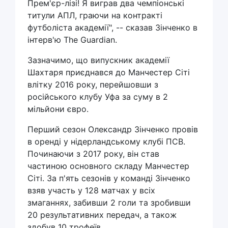
Прем'єр-лізі! Я виграв два чемпіонські
титули АПЛ, граючи на контракті
футболіста академії", -- сказав Зінченко в
інтерв'ю The Guardian.
Зазначимо, що випускник академії
Шахтаря приєднався до Манчестер Сіті
влітку 2016 року, перейшовши з
російського клубу Уфа за суму в 2
мільйони євро.
Перший сезон Олександр Зінченко провів
в оренді у нідерландському клубі ПСВ.
Починаючи з 2017 року, він став
частиною основного складу Манчестер
Сіті. За п'ять сезонів у команді Зінченко
взяв участь у 128 матчах у всіх
змаганнях, забивши 2 голи та зробивши
20 результативних передач, а також
здобув 10 трофеїв.