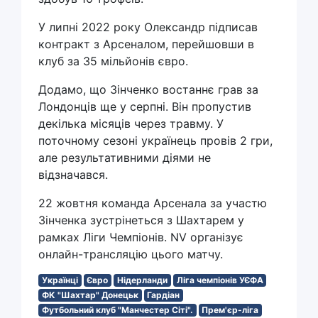
У липні 2022 року Олександр підписав
контракт з Арсеналом, перейшовши в
клуб за 35 мільйонів євро.
Додамо, що Зінченко востаннє грав за
Лондонців ще у серпні. Він пропустив
декілька місяців через травму. У
поточному сезоні українець провів 2 гри,
але результативними діями не
відзначався.
22 жовтня команда Арсенала за участю
Зінченка зустрінеться з Шахтарем у
рамках Ліги Чемпіонів. NV організує
онлайн-трансляцію цього матчу.
Українці
Євро
Нідерланди
Ліга чемпіонів УЄФА
ФК "Шахтар" Донецьк
Гардіан
Футбольний клуб "Манчестер Сіті".
Прем'єр-ліга