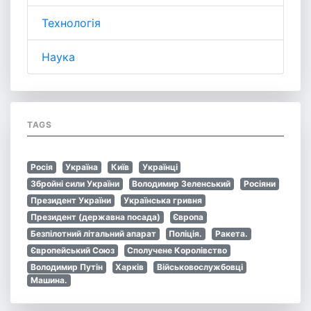
Технологія
Наука
TAGS
Росія
Україна
Київ
Українці
Збройні сили України
Володимир Зеленський
Росіяни
Президент України
Українська гривня
Президент (державна посада)
Європа
Безпілотний літальний апарат
Поліція.
Ракета.
Європейський Союз
Сполучене Королівство
Володимир Путін
Харків
Військовослужбовці
Машина.