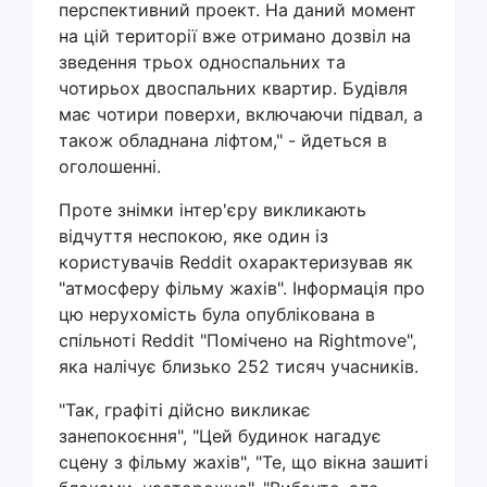
перспективний проект. На даний момент
на цій території вже отримано дозвіл на
зведення трьох односпальних та
чотирьох двоспальних квартир. Будівля
має чотири поверхи, включаючи підвал, а
також обладнана ліфтом," - йдеться в
оголошенні.
Проте знімки інтер'єру викликають
відчуття неспокою, яке один із
користувачів Reddit охарактеризував як
"атмосферу фільму жахів". Інформація про
цю нерухомість була опублікована в
спільноті Reddit "Помічено на Rightmove",
яка налічує близько 252 тисяч учасників.
"Так, графіті дійсно викликає
занепокоєння", "Цей будинок нагадує
сцену з фільму жахів", "Те, що вікна зашиті