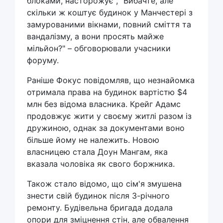
блоками, насторожує", "Вибачте, але
скільки ж коштує будинок у Манчестері з
замурованими вікнами, повний сміття та
вандалізму, а вони просять майже
мільйон?" – обговорювали учасники
форуму.
Раніше Фокус повідомляв, що незнайомка
отримала права на будинок вартістю $4
млн без відома власника. Крейг Адамс
продовжує жити у своєму житлі разом із
дружиною, однак за документами воно
більше йому не належить. Новою
власницею стала Доун Мангам, яка
вказала чоловіка як свого боржника.
Також стало відомо, що сім'я змушена
знести свій будинок після 3-річного
ремонту. Будівельна бригада додала
опори для зміцнення стін, але обвалення