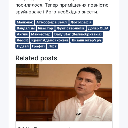
посилилося. Тепер приміщення повністю
зруйноване і його необхідно знести.
Малюнок
Атмосфера Землі
Фотографія
Вандалізм
Інвестор
Фунт стерлінгів
Долар США
Англія
Манчестер
Daily Star (Великобританія)
Reddit
Крейг Адамс (хокей)
Дизайн інтер'єру
Підвал
Графіті
Ліфт
Related posts