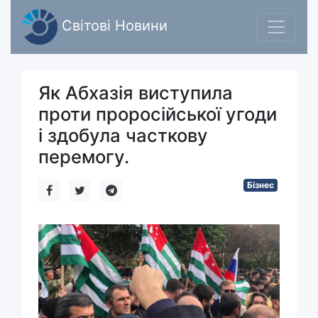
Світові Новини
Як Абхазія виступила
проти проросійської угоди
і здобула часткову
перемогу.
Бізнес