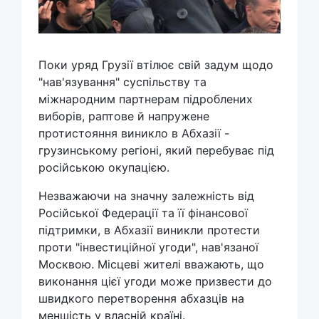
Поки уряд Грузії втілює свій задум щодо
"нав'язування" суспільству та
міжнародним партнерам підроблених
виборів, раптове й напружене
протистояння виникло в Абхазії -
грузинському регіоні, який перебуває під
російською окупацією.
Незважаючи на значну залежність від
Російської Федерації та її фінансової
підтримки, в Абхазії виникли протести
проти "інвестиційної угоди", нав'язаної
Москвою. Місцеві жителі вважають, що
виконання цієї угоди може призвести до
швидкого перетворення абхазців на
меншість у власній країні.