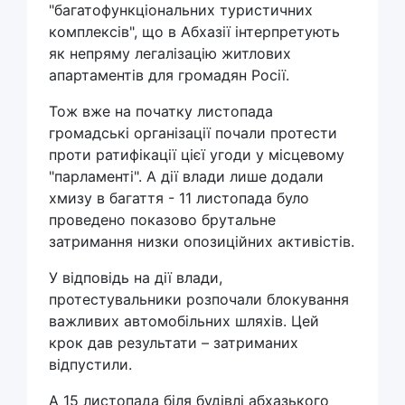
"багатофункціональних туристичних
комплексів", що в Абхазії інтерпретують
як непряму легалізацію житлових
апартаментів для громадян Росії.
Тож вже на початку листопада
громадські організації почали протести
проти ратифікації цієї угоди у місцевому
"парламенті". А дії влади лише додали
хмизу в багаття - 11 листопада було
проведено показово брутальне
затримання низки опозиційних активістів.
У відповідь на дії влади,
протестувальники розпочали блокування
важливих автомобільних шляхів. Цей
крок дав результати – затриманих
відпустили.
А 15 листопада біля будівлі абхазького