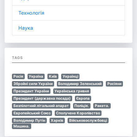
Технологія
Наука
TAGS
Росія
Україна
Київ
Українці
Збройні сили України
Володимир Зеленський
Росіяни
Президент України
Українська гривня
Президент (державна посада)
Європа
Безпілотний літальний апарат
Поліція.
Ракета.
Європейський Союз
Сполучене Королівство
Володимир Путін
Харків
Військовослужбовці
Машина.