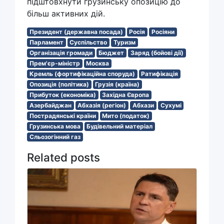
підштовхнути грузинську опозицію до
більш активних дій.
Президент (державна посада)
Росія
Росіяни
Парламент
Суспільство
Туризм
Організація громади
Бюджет
Заряд (бойові дії)
Прем'єр-міністр
Москва
Кремль (фортифікаційна споруда)
Ратифікація
Опозиція (політика)
Грузія (країна)
Прибуток (економіка)
Західна Європа
Азербайджан
Абхазія (регіон)
Абхази
Сухумі
Пострадянські країни
Мито (податок)
Грузинська мова
Будівельний матеріал
Сльозогінний газ
Related posts