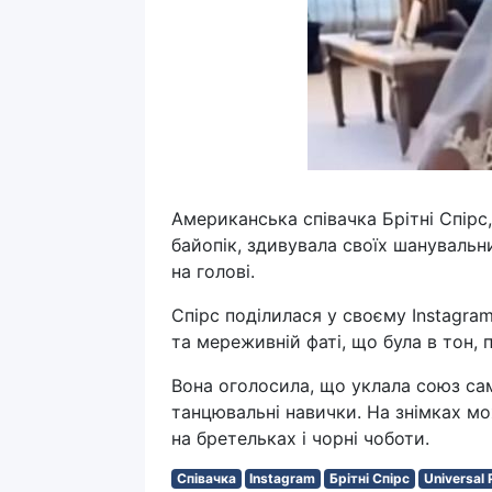
Американська співачка Брітні Спірс,
байопік, здивувала своїх шанувальни
на голові.
Спірс поділилася у своєму Instagram
та мереживній фаті, що була в тон, 
Вона оголосила, що уклала союз сам
танцювальні навички. На знімках мо
на бретельках і чорні чоботи.
Співачка
Instagram
Брітні Спірс
Universal 