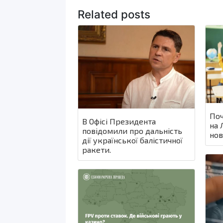
Related posts
Поч
В Офісі Президента
на 
повідомили про дальність
нов
дії української балістичної
ракети.