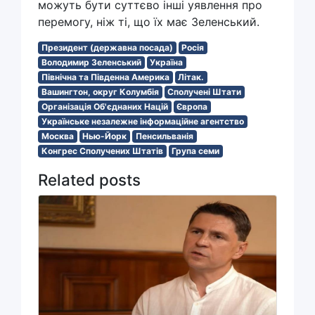
можуть бути суттєво інші уявлення про
перемогу, ніж ті, що їх має Зеленський.
Президент (державна посада)
Росія
Володимир Зеленський
Україна
Північна та Південна Америка
Літак.
Вашингтон, округ Колумбія
Сполучені Штати
Організація Об'єднаних Націй
Європа
Українське незалежне інформаційне агентство
Москва
Нью-Йорк
Пенсильванія
Конгрес Сполучених Штатів
Група семи
Related posts