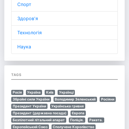
Спорт
Здоров'я
Технологія
Наука
TAGS
Росія
Україна
Київ
Українці
Збройні сили України
Володимир Зеленський
Росіяни
Президент України
Українська гривня
Президент (державна посада)
Європа
Безпілотний літальний апарат
Поліція.
Ракета.
Європейський Союз
Сполучене Королівство