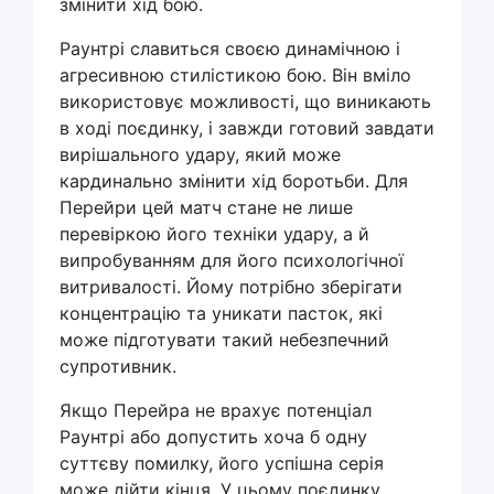
змінити хід бою.
Раунтрі славиться своєю динамічною і
агресивною стилістикою бою. Він вміло
використовує можливості, що виникають
в ході поєдинку, і завжди готовий завдати
вирішального удару, який може
кардинально змінити хід боротьби. Для
Перейри цей матч стане не лише
перевіркою його техніки удару, а й
випробуванням для його психологічної
витривалості. Йому потрібно зберігати
концентрацію та уникати пасток, які
може підготувати такий небезпечний
супротивник.
Якщо Перейра не врахує потенціал
Раунтрі або допустить хоча б одну
суттєву помилку, його успішна серія
може дійти кінця. У цьому поєдинку