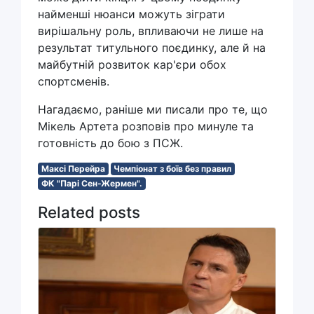
найменші нюанси можуть зіграти
вирішальну роль, впливаючи не лише на
результат титульного поєдинку, але й на
майбутній розвиток кар'єри обох
спортсменів.
Нагадаємо, раніше ми писали про те, що
Мікель Артета розповів про минуле та
готовність до бою з ПСЖ.
Максі Перейра
Чемпіонат з боїв без правил
ФК "Парі Сен-Жермен".
Related posts