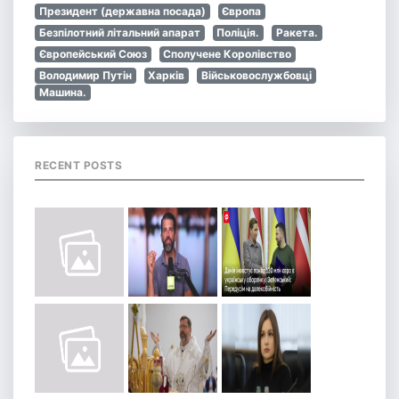
Президент (державна посада)
Європа
Безпілотний літальний апарат
Поліція.
Ракета.
Європейський Союз
Сполучене Королівство
Володимир Путін
Харків
Військовослужбовці
Машина.
RECENT POSTS