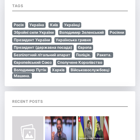
TAGS
Росія
Україна
Київ
Українці
Збройні сили України
Володимир Зеленський
Росіяни
Президент України
Українська гривня
Президент (державна посада)
Європа
Безпілотний літальний апарат
Поліція.
Ракета.
Європейський Союз
Сполучене Королівство
Володимир Путін
Харків
Військовослужбовці
Машина.
RECENT POSTS