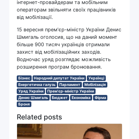
інтернет-провайдерам та мобільним
операторам звільняти своїх працівників
від мобілізації.
15 вересня прем'єр-міністр України Денис
Шмигаль оголосив, що на даний момент
більше 900 тисяч українців отримали
захист від мобілізаційних заходів.
Водночас уряд розглядає можливість
розширення програм бронювання.
Бізнес
Народний депутат України
Українці
Енергетична галузь
Парламент
Мобілізація
Уряд України
Прем'єр-міністр України
Денис Шмигаль
Бюджет
Економіка
Фірма
Броня
Related posts