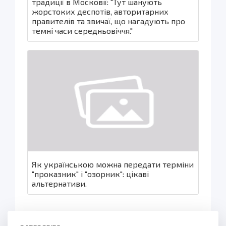
традиції в Московії: "Тут шанують
жорстоких деспотів, авторитарних
правителів та звичаї, що нагадують про
темні часи середньовіччя."
Як українською можна передати терміни
"проказник" і "озорник": цікаві
альтернативи.