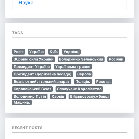
Наука
TAGS
Росія
Україна
Київ
Українці
Збройні сили України
Володимир Зеленський
Росіяни
Президент України
Українська гривня
Президент (державна посада)
Європа
Безпілотний літальний апарат
Поліція.
Ракета.
Європейський Союз
Сполучене Королівство
Володимир Путін
Харків
Військовослужбовці
Машина.
RECENT POSTS