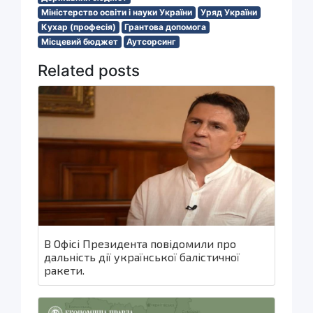
Міністерство освіти і науки України
Уряд України
Кухар (професія)
Грантова допомога
Місцевий бюджет
Аутсорсинг
Related posts
В Офісі Президента повідомили про
дальність дії української балістичної
ракети.