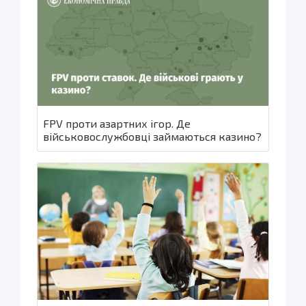
FPV проти азартних ігор. Де
військовослужбовці займаються казино?