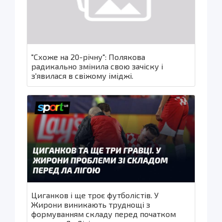
"Схоже на 20-річну": Полякова
радикально змінила свою зачіску і
з'явилася в свіжому іміджі.
Циганков і ще троє футболістів. У
Жирони виникають труднощі з
формуванням складу перед початком