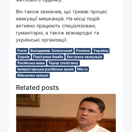
Він також зазначив, що триває процес
евакуації мешканців. На місці подій
активно працюють спеціалізовані,
гуманітарні, а також міжнародні та
українські організації.
Росія
Володимир Зеленський
Росіяни
Українці
Харків
Повітряна бомба
Екстрена евакуація
Російська мова
Терор (політика)
Імператорська російська армія
Місто
Військова авіація
Related posts