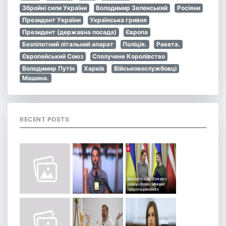
Збройні сили України
Володимир Зеленський
Росіяни
Президент України
Українська гривня
Президент (державна посада)
Європа
Безпілотний літальний апарат
Поліція.
Ракета.
Європейський Союз
Сполучене Королівство
Володимир Путін
Харків
Військовослужбовці
Машина.
RECENT POSTS