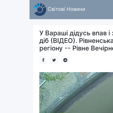
Світові Новини
У Вараші дідусь впав і
діб (ВІДЕО). Рівненськ
регіону -- Рівне Вечірн