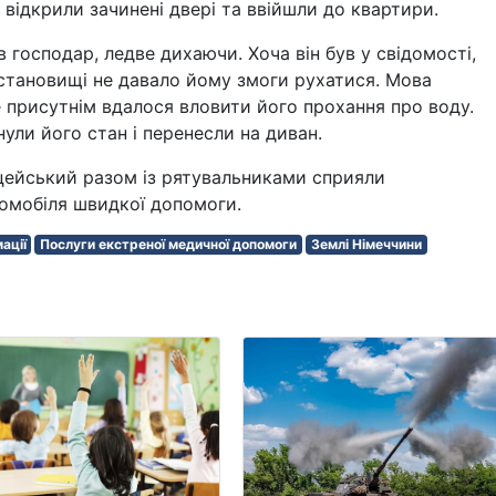
відкрили зачинені двері та ввійшли до квартири.
 господар, ледве дихаючи. Хоча він був у свідомості,
становищі не давало йому змоги рухатися. Мова
е присутнім вдалося вловити його прохання про воду.
ули його стан і перенесли на диван.
іцейський разом із рятувальниками сприяли
омобіля швидкої допомоги.
ації
Послуги екстреної медичної допомоги
Землі Німеччини