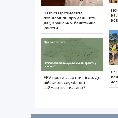
Поч
В Офісі Президента
на 
повідомили про дальність
нов
дії української балістичної
ракети.
Всі
пол
FPV проти азартних ігор. Де
чол
військовослужбовці
займаються казино?