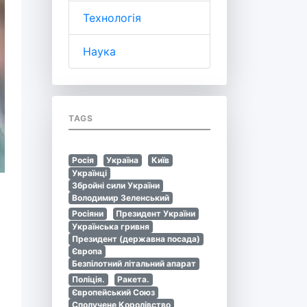
Технологія
Наука
TAGS
Росія
Україна
Київ
Українці
Збройні сили України
Володимир Зеленський
Росіяни
Президент України
Українська гривня
Президент (державна посада)
Європа
Безпілотний літальний апарат
Поліція.
Ракета.
Європейський Союз
Сполучене Королівство