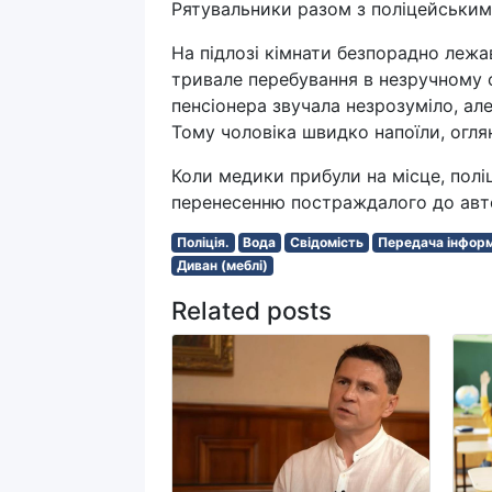
Рятувальники разом з поліцейським 
На підлозі кімнати безпорадно лежав
тривале перебування в незручному 
пенсіонера звучала незрозуміло, ал
Тому чоловіка швидко напоїли, оглян
Коли медики прибули на місце, пол
перенесенню постраждалого до авт
Поліція.
Вода
Свідомість
Передача інформ
Диван (меблі)
Related posts