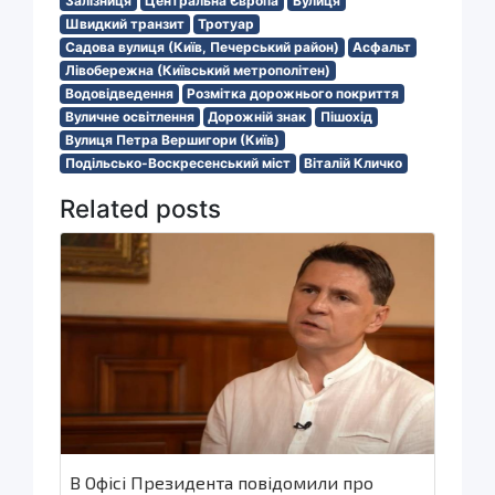
Залізниця
Центральна Європа
Вулиця
Швидкий транзит
Тротуар
Садова вулиця (Київ, Печерський район)
Асфальт
Лівобережна (Київський метрополітен)
Водовідведення
Розмітка дорожнього покриття
Вуличне освітлення
Дорожній знак
Пішохід
Вулиця Петра Вершигори (Київ)
Подільсько-Воскресенський міст
Віталій Кличко
Related posts
В Офісі Президента повідомили про