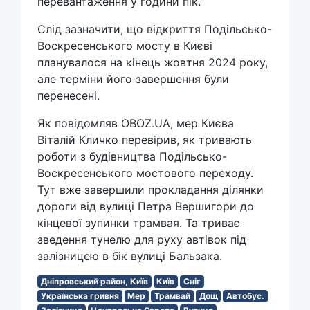
перевантаження у години пік.
Слід зазначити, що відкриття Подільсько-
Воскресенського мосту в Києві
планувалося на кінець жовтня 2024 року,
але терміни його завершення були
перенесені.
Як повідомляв OBOZ.UA, мер Києва
Віталій Кличко перевірив, як тривають
роботи з будівництва Подільсько-
Воскресенського мостового переходу.
Тут вже завершили прокладання ділянки
дороги від вулиці Петра Вершигори до
кінцевої зупинки трамвая. Та триває
зведення тунелю для руху автівок під
залізницею в бік вулиці Бальзака.
Дніпровський район, Київ
Київ
Сніг
Українська гривня
Мер
Трамвай
Дощ
Автобус.