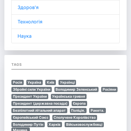
Здоров'я
Технологія
Наука
TAGS
Росія
Україна
Київ
Українці
Збройні сили України
Володимир Зеленський
Росіяни
Президент України
Українська гривня
Президент (державна посада)
Європа
Безпілотний літальний апарат
Поліція.
Ракета.
Європейський Союз
Сполучене Королівство
Володимир Путін
Харків
Військовослужбовці
Машина.