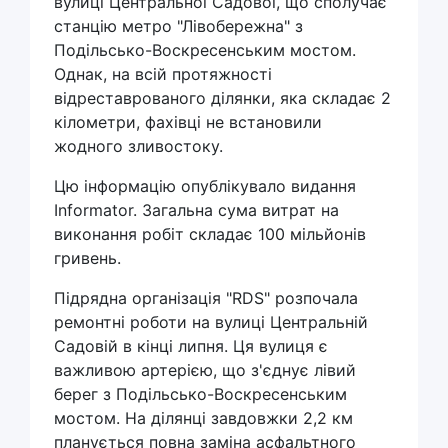
вулиці Центральної Садової, що сполучає
станцію метро "Лівобережна" з
Подільсько-Воскресенським мостом.
Однак, на всій протяжності
відреставрованого ділянки, яка складає 2
кілометри, фахівці не встановили
жодного зливостоку.
Цю інформацію опублікувало видання
Informator. Загальна сума витрат на
виконання робіт складає 100 мільйонів
гривень.
Підрядна організація "RDS" розпочала
ремонтні роботи на вулиці Центральній
Садовій в кінці липня. Ця вулиця є
важливою артерією, що з'єднує лівий
берег з Подільсько-Воскресенським
мостом. На ділянці завдовжки 2,2 км
планується повна заміна асфальтного