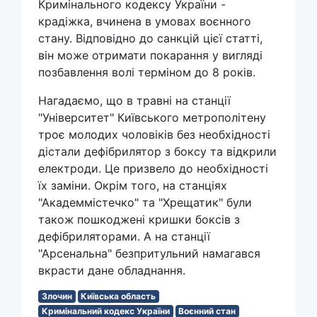
Кримінального кодексу України -
крадіжка, вчинена в умовах воєнного
стану. Відповідно до санкцій цієї статті,
він може отримати покарання у вигляді
позбавлення волі терміном до 8 років.
Нагадаємо, що в травні на станції
"Університет" Київського метрополітену
троє молодих чоловіків без необхідності
дістали дефібрилятор з боксу та відкрили
електроди. Це призвело до необхідності
їх заміни. Окрім того, на станціях
"Академмістечко" та "Хрещатик" були
також пошкоджені кришки боксів з
дефібриляторами. А на станції
"Арсенальна" безпритульний намагався
вкрасти дане обладнання.
Злочин
Київська область
Кримінальний кодекс України
Воєнний стан