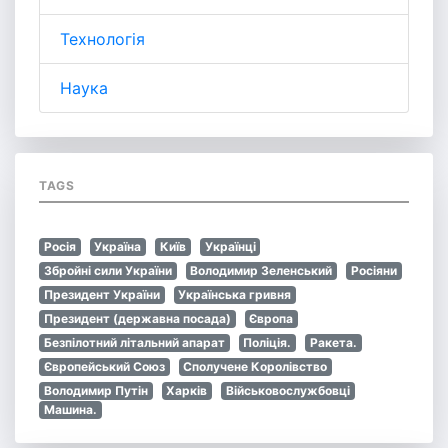
Технологія
Наука
TAGS
Росія
Україна
Київ
Українці
Збройні сили України
Володимир Зеленський
Росіяни
Президент України
Українська гривня
Президент (державна посада)
Європа
Безпілотний літальний апарат
Поліція.
Ракета.
Європейський Союз
Сполучене Королівство
Володимир Путін
Харків
Військовослужбовці
Машина.