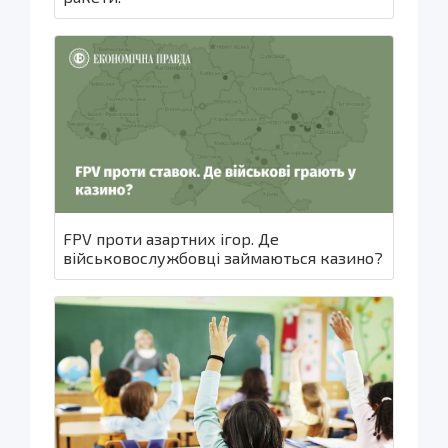
FPV проти азартних ігор. Де
військовослужбовці займаються казино?