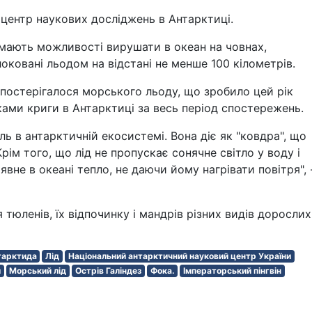
центр наукових досліджень в Антарктиці.
 мають можливості вирушати в океан на човнах,
оковані льодом на відстані не менше 100 кілометрів.
 спостерігалося морського льоду, що зробило цей рік
ми криги в Антарктиці за весь період спостережень.
ь в антарктичній екосистемі. Вона діє як "ковдра", що
ім того, що лід не пропускає сонячне світло у воду і
явне в океані тепло, не даючи йому нагрівати повітря", 
 тюленів, їх відпочинку і мандрів різних видів дорослих
тарктида
Лід
Національний антарктичний науковий центр України
й
Морський лід
Острів Галіндез
Фока.
Імператорський пінгвін