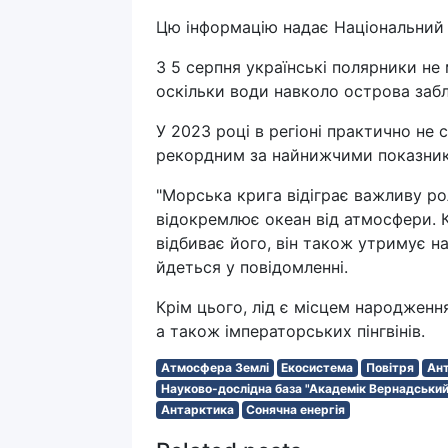
Цю інформацію надає Національний 
З 5 серпня українські полярники не
оскільки води навколо острова забл
У 2023 році в регіоні практично не
рекордним за найнижчими показника
"Морська крига відіграє важливу рол
відокремлює океан від атмосфери. Кр
відбиває його, він також утримує на
йдеться у повідомленні.
Крім цього, лід є місцем народження
а також імператорських пінгвінів.
Атмосфера Землі
Екосистема
Повітря
Ан
Науково-дослідна база "Академік Вернадськи
Антарктика
Сонячна енергія