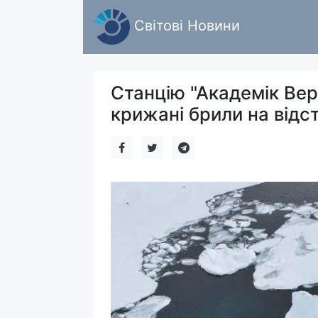
Світові Новини
Станцію "Академік Вер
крижані брили на відст