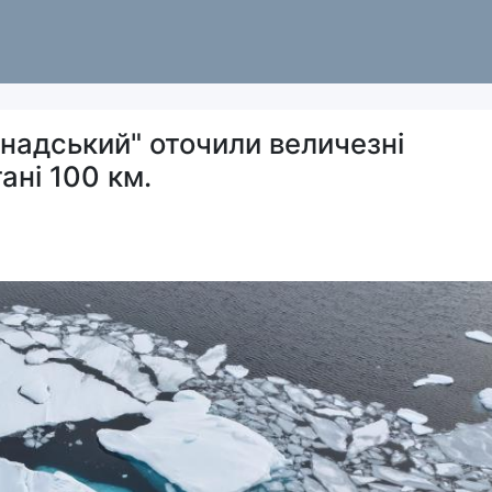
надський" оточили величезні
ані 100 км.