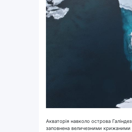
Акваторія навколо острова Галіндез
заповнена величезними крижаними б