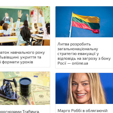
Литва розробить
загальнонаціональну
аток навчального року
стратегію евакуації у
Львівщині: укриття та
відповідь на загрозу з боку
і формати уроків
Росії — online.ua
Марго Роббі в облягаючій
прогнозами Trafigura,