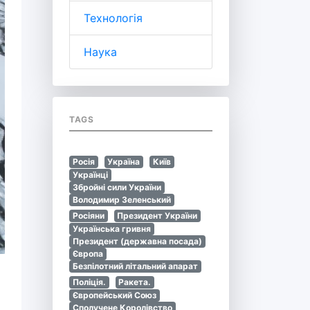
Технологія
Наука
TAGS
Росія
Україна
Київ
Українці
Збройні сили України
Володимир Зеленський
Росіяни
Президент України
Українська гривня
Президент (державна посада)
Європа
Безпілотний літальний апарат
Поліція.
Ракета.
Європейський Союз
Сполучене Королівство