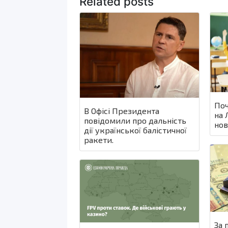
Related posts
Поч
В Офісі Президента
на 
повідомили про дальність
нов
дії української балістичної
ракети.
За 