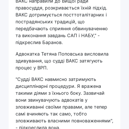
ВАКС направили до Вищої ради
правосуддя, розкривається їхній підхід.
ВАКС дотримується посттоталітарних і
пострадянських традицій, що
передбачають сприяння обвинуваченню
та виконання завдань САП і НАБУ," -
підкреслив Баранов.
Адвокатка Тетяна Поповська висловила
здивування, що судді ВАКС затягують
процес у ВРП.
"Судді ВАКС навмисно затримують
дисциплінарні процедури. Я вражена
такими діями з їхнього боку. Зазвичай
вони звинувачують адвокатів у
зловживанні своїми правами, але тепер
самі вчиняють так само, тобто
зловживають власними повноваженнями",
- підкреслила вона.