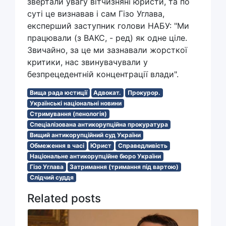
звертали увагу вітчизняні юристи, та по
суті це визнавав і сам Гізо Углава,
експерший заступник голови НАБУ: "Ми
працювали (з ВАКС, - ред) як одне ціле.
Звичайно, за це ми зазнавали жорсткої
критики, нас звинувачували у
безпрецедентній концентрації влади".
Вища рада юстиції
Адвокат.
Прокурор.
Українські національні новини
Стримування (пенологія)
Спеціалізована антикорупційна прокуратура
Вищий антикорупційний суд України
Обмеження в часі
Юрист
Справедливість
Національне антикорупційне бюро України
Гізо Углава
Затримання (тримання під вартою)
Слідчий суддя
Related posts