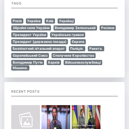
TAGS
Росія
Україна
Київ
Українці
Збройні сили України
Володимир Зеленський
Росіяни
Президент України
Українська гривня
Президент (державна посада)
Європа
Безпілотний літальний апарат
Поліція.
Ракета.
Європейський Союз
Сполучене Королівство
Володимир Путін
Харків
Військовослужбовці
Машина.
RECENT POSTS