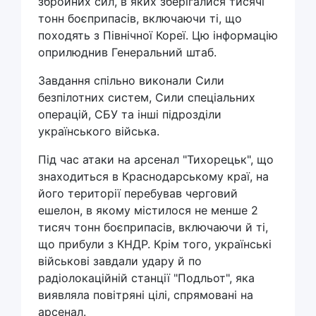
збройних сил, в яких зберігалися тисячі
тонн боєприпасів, включаючи ті, що
походять з Північної Кореї. Цю інформацію
оприлюднив Генеральний штаб.
Завдання спільно виконали Сили
безпілотних систем, Сили спеціальних
операцій, СБУ та інші підрозділи
українського війська.
Під час атаки на арсенал "Тихорецьк", що
знаходиться в Краснодарському краї, на
його території перебував черговий
ешелон, в якому містилося не менше 2
тисяч тонн боєприпасів, включаючи й ті,
що прибули з КНДР. Крім того, українські
військові завдали удару й по
радіолокаційній станції "Подльот", яка
виявляла повітряні цілі, спрямовані на
арсенал.