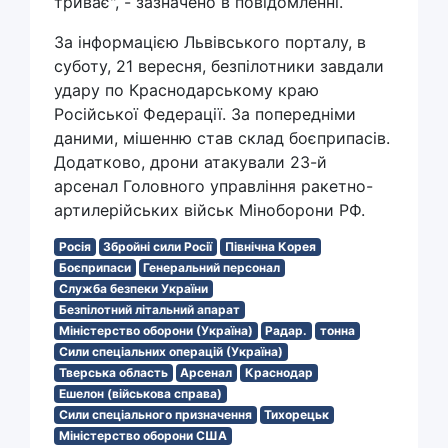
триває", - зазначено в повідомленні.
За інформацією Львівського порталу, в
суботу, 21 вересня, безпілотники завдали
удару по Краснодарському краю
Російської Федерації. За попередніми
даними, мішенню став склад боєприпасів.
Додатково, дрони атакували 23-й
арсенал Головного управління ракетно-
артилерійських військ Міноборони РФ.
Росія
Збройні сили Росії
Північна Корея
Боєприпаси
Генеральний персонал
Служба безпеки України
Безпілотний літальний апарат
Міністерство оборони (Україна)
Радар.
тонна
Сили спеціальних операцій (Україна)
Тверська область
Арсенал
Краснодар
Ешелон (військова справа)
Сили спеціального призначення
Тихорецьк
Міністерство оборони США