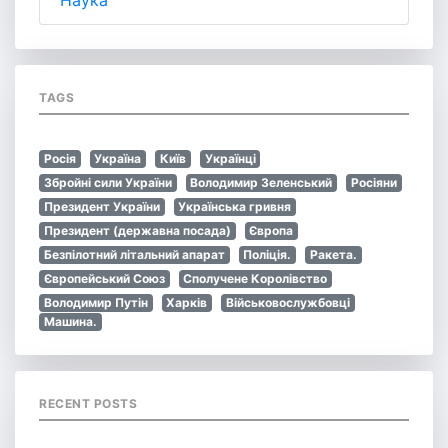
TAGS
Росія
Україна
Київ
Українці
Збройні сили України
Володимир Зеленський
Росіяни
Президент України
Українська гривня
Президент (державна посада)
Європа
Безпілотний літальний апарат
Поліція.
Ракета.
Європейський Союз
Сполучене Королівство
Володимир Путін
Харків
Військовослужбовці
Машина.
RECENT POSTS