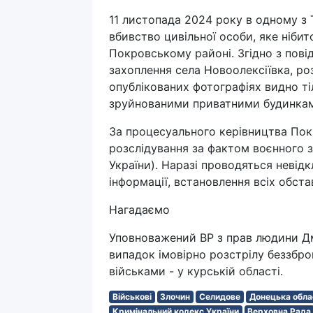
11 листопада 2024 року в одному з 
вбивство цивільної особи, яке ніби
Покровському районі. Згідно з пові
захоплення села Новоолексіївка, ро
опублікованих фотографіях видно тіл
зруйнованими приватними будинкам
За процесуального керівництва Пок
розслідування за фактом воєнного зл
України). Наразі проводяться невідк
інформації, встановлення всіх обстав
Нагадаємо
Уповноважений ВР з прав людини Дм
випадок імовірно розстрілу беззбр
військами - у курській області.
Військові
Злочин
Селидове
Донецька обла
Кримінальний кодекс України
Верховна Рада