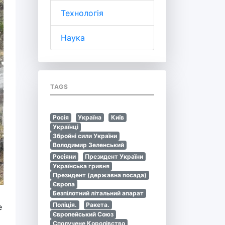
Технологія
Наука
TAGS
Росія
Україна
Київ
Українці
Збройні сили України
Володимир Зеленський
Росіяни
Президент України
Українська гривня
Президент (державна посада)
Європа
Безпілотний літальний апарат
Поліція.
Ракета.
е
Європейський Союз
Сполучене Королівство