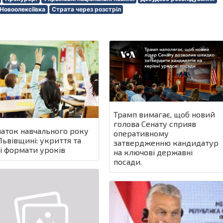
 Новоолексіївка
Страта через розстріл
Трамп вимагає, щоб новий
голова Сенату сприяв
аток навчального року
оперативному
Львівщині: укриття та
затвердженню кандидатур
і формати уроків
на ключові державні
посади.