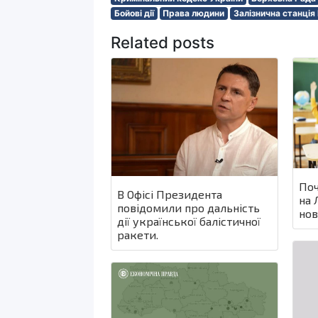
Бойові дії
Права людини
Залізнична станція
Related posts
Поч
В Офісі Президента
на 
повідомили про дальність
нов
дії української балістичної
ракети.