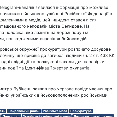
Telegram-каналів з’явилася інформація про можливе
то вчинили військовослужбовці Російської Федерації в
домленнями в медіа, цей інцидент стався після
зташованого неподалік міста Селидове. На
о чоловіка, яке лежить на дорозі поруч із
и, пошкодженими внаслідок бойових дій.
ровської окружної прокуратури розпочато досудове
очину, що призвів до загибелі людини (ч. 2 ст. 438 КК
ладні слідчі дії та розшукові заходи для перевірки
ин події та ідентифікації жертви окупантів.
итро Лубінець заявив про чергове повідомлення про
ойних українських військовополонених російськими
сть
Покровський район
Російська мова
Прокуратура
Прокурор.
Українські національні новини
Досудове розслідування