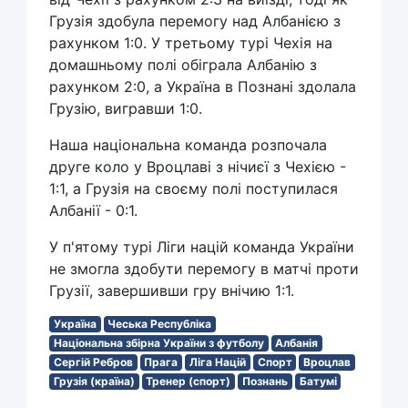
Грузія здобула перемогу над Албанією з
рахунком 1:0. У третьому турі Чехія на
домашньому полі обіграла Албанію з
рахунком 2:0, а Україна в Познані здолала
Грузію, вигравши 1:0.
Наша національна команда розпочала
друге коло у Вроцлаві з нічиєї з Чехією -
1:1, а Грузія на своєму полі поступилася
Албанії - 0:1.
У п'ятому турі Ліги націй команда України
не змогла здобути перемогу в матчі проти
Грузії, завершивши гру внічию 1:1.
Україна
Чеська Республіка
Національна збірна України з футболу
Албанія
Сергій Ребров
Прага
Ліга Націй
Спорт
Вроцлав
Грузія (країна)
Тренер (спорт)
Познань
Батумі