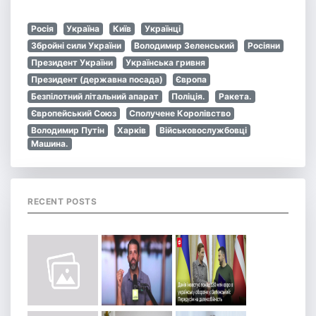
Росія
Україна
Київ
Українці
Збройні сили України
Володимир Зеленський
Росіяни
Президент України
Українська гривня
Президент (державна посада)
Європа
Безпілотний літальний апарат
Поліція.
Ракета.
Європейський Союз
Сполучене Королівство
Володимир Путін
Харків
Військовослужбовці
Машина.
RECENT POSTS