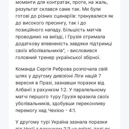
моменти для контратак, проте, на жаль,
результат склався саме так. Ми були
готові до різних сценаріїв: тренувалися як
до високого пресингу, так і до
позиційного нападу. Більшість матчів
проводимо на виїзді, і Грузія отримала
додаткову впевненість завдяки підтримці
своїх вболівальників", - висловився
головний тренер української збірної.
Команда Сергія Реброва розпочала свій
шлях у другому дивізіоні Ліги націй 7
вересня в Празі, зазнавши поразки від
Албанії з рахунком 1:2. У паралельному
матчі першого туру Грузія вразила своїх
уболівальників, здобувши переконливу
перемогу над Чехією - 4:1.
У другому турі Україна зазнала поразки
від Чехії з рахунком 2:3 на виїзді, тоді як