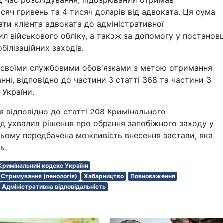
сяч гривень та 4 тисяч доларів від адвоката. Ця сума
ати клієнта адвоката до адміністративної
ил військового обліку, а також за допомогу у постановц
білізаційних заходів.
і своїми службовими обов'язками з метою отримання
нні, відповідно до частини 3 статті 368 та частини 3
 України.
 відповідно до статті 208 Кримінального
д ухвалив рішення про обрання запобіжного заходу у
цьому передбачена можливість внесення застави, яка
ь.
Кримінальний кодекс України
Стримування (пенологія)
Хабарництво
Повноваження
Адміністративна відповідальність