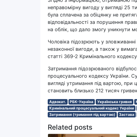
неправомірну вигоду у вигляді 25 ти
була сплачена за обіцянку не притяг
відповідальності за порушення прав
на облік, що дало змогу уникнути мо
Чоловіка підозрюють у зловживанн
незаконної вигоди, а також у вимага
статті 369-2 Кримінального кодексу
Затримання підозрюваного відбулося
процесуального кодексу України. Су
вигляді утримання під вартою, при 
становить близько 212 тисяч гривен
Адвокат.
РБК-Україна
Українська гривня
Кримінальний процесуальний кодекс України
Затримання (тримання під вартою)
Застава
Related posts