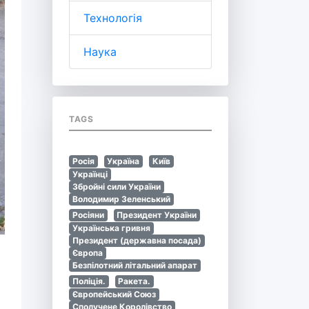
Технологія
Наука
TAGS
Росія
Україна
Київ
Українці
Збройні сили України
Володимир Зеленський
Росіяни
Президент України
Українська гривня
Президент (державна посада)
Європа
Безпілотний літальний апарат
Поліція.
Ракета.
Європейський Союз
Сполучене Королівство