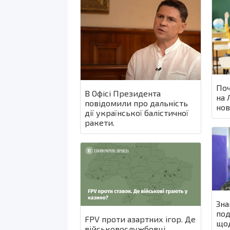
Поч
В Офісі Президента
на 
повідомили про дальність
нов
дії української балістичної
ракети.
Зна
под
FPV проти азартних ігор. Де
щод
військовослужбовці