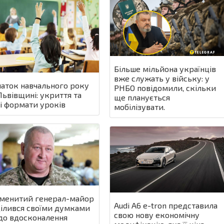
Більше мільйона українців
вже служать у війську: у
аток навчального року
РНБО повідомили, скільки
Львівщині: укриття та
ще планується
і формати уроків
мобілізувати.
менитий генерал-майор
Audi A6 e-tron представила
ілився своїми думками
свою нову економічну
о вдосконалення