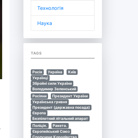
Технологія
Наука
TAGS
Росія
Україна
Київ
Українці
Збройні сили України
Володимир Зеленський
Росіяни
Президент України
Українська гривня
Президент (державна посада)
Європа
Безпілотний літальний апарат
Поліція.
Ракета.
.
Європейський Союз
Сполучене Королівство