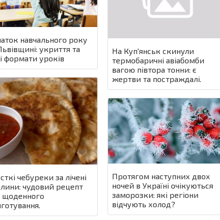
аток навчального року
Львівщині: укриття та
На Куп'янськ скинули
і формати уроків
термобаричні авіабомби
вагою півтора тонни: є
жертви та постраждалі.
Протягом наступних двох
сткі чебуреки за лічені
ночей в Україні очікуються
лини: чудовий рецепт
заморозки: які регіони
 щоденного
відчують холод?
готування.