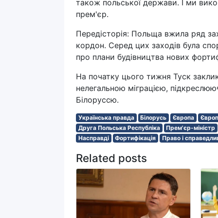
також польської держави. І ми вико
прем'єр.
Передісторія: Польща вжила ряд за
кордон. Серед цих заходів була спо
про плани будівництва нових фортиф
На початку цього тижня Туск закли
нелегальною міграцією, підкреслюю
Білоруссю.
Українська правда
Білорусь
Європа
Європ
Друга Польська Республіка
Прем'єр-міністр
Насправді
Фортифікація
Право і справедли
Related posts