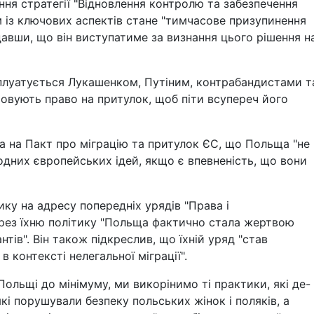
ня стратегії "Відновлення контролю та забезпечення
м із ключових аспектів стане "тимчасове призупинення
одавши, що він виступатиме за визнання цього рішення н
плуатується Лукашенком, Путіним, контрабандистами т
вують право на притулок, щоб піти всупереч його
а на Пакт про міграцію та притулок ЄС, що Польща "не
дних європейських ідей, якщо є впевненість, що вони
ику на адресу попередніх урядів "Права і
ерез їхню політику "Польща фактично стала жертвою
тів". Він також підкреслив, що їхній уряд "став
 контексті нелегальної міграції".
Польщі до мінімуму, ми викорінимо ті практики, які де-
кі порушували безпеку польських жінок і поляків, а