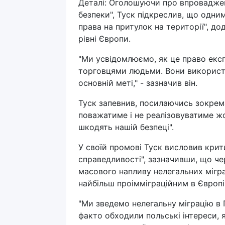
Деталі: Оголошуючи про впроваджен
безпеки", Туск підкреслив, що одни
права на притулок на території", д
рівні Європи.
"Ми усвідомлюємо, як це право екс
торговцями людьми. Вони використо
основній меті," - зазначив він.
Туск запевнив, посилаючись зокрем
поважатиме і не реалізовуватиме жо
шкодять нашій безпеці".
У своїй промові Туск висловив крит
справедливості", зазначивши, що ч
масового напливу нелегальних мігран
найбільш проімміграційним в Європі в
"Ми зведемо нелегальну міграцію в 
факто обходили польські інтереси, я