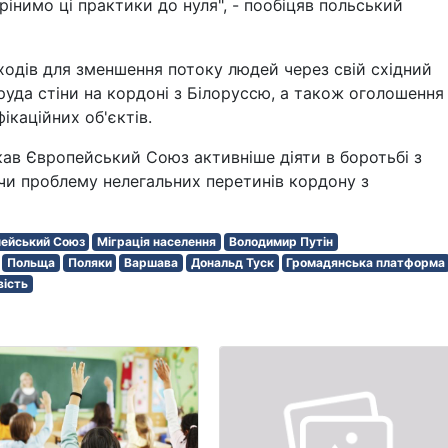
рінимо ці практики до нуля", - пообіцяв польський
ходів для зменшення потоку людей через свій східний
руда стіни на кордоні з Білоруссю, а також оголошення
ікаційних об'єктів.
кав Європейський Союз активніше діяти в боротьбі з
чи проблему нелегальних перетинів кордону з
ейський Союз
Міграція населення
Володимир Путін
Польща
Поляки
Варшава
Дональд Туск
Громадянська платформа
вість