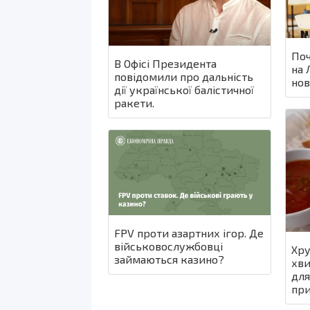
Поч
В Офісі Президента
на 
повідомили про дальність
нов
дії української балістичної
ракети.
FPV проти азартних ігор. Де
військовослужбовці
Хру
займаються казино?
хви
для
при