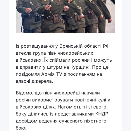
Із розташування у Брянській області РФ
втекла група північнокорейських
військових. Їх спіймали росіяни і можуть
відправити у штурм на Курщині. Про це
повідомля Армія TV з посиланням на
власні джерела.
Відомо, що північнокорейці навчали
росіян використовувати повітряні кулі у
військових цілях. Натомість ті зі свого
боку ділились із представниками КНДР
досвідом ведення сучасного піхотного
бою.