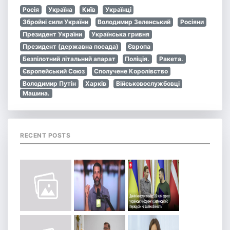
Росія
Україна
Київ
Українці
Збройні сили України
Володимир Зеленський
Росіяни
Президент України
Українська гривня
Президент (державна посада)
Європа
Безпілотний літальний апарат
Поліція.
Ракета.
Європейський Союз
Сполучене Королівство
Володимир Путін
Харків
Військовослужбовці
Машина.
RECENT POSTS