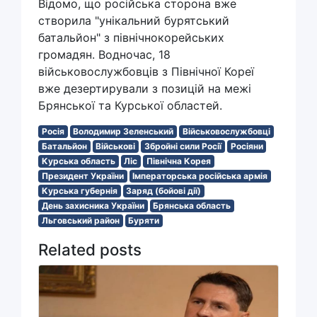
Відомо, що російська сторона вже
створила "унікальний бурятський
батальйон" з північнокорейських
громадян. Водночас, 18
військовослужбовців з Північної Кореї
вже дезертирували з позицій на межі
Брянської та Курської областей.
Росія
Володимир Зеленський
Військовослужбовці
Батальйон
Військові
Збройні сили Росії
Росіяни
Курська область
Ліс
Північна Корея
Президент України
Імператорська російська армія
Курська губернія
Заряд (бойові дії)
День захисника України
Брянська область
Льговський район
Буряти
Related posts