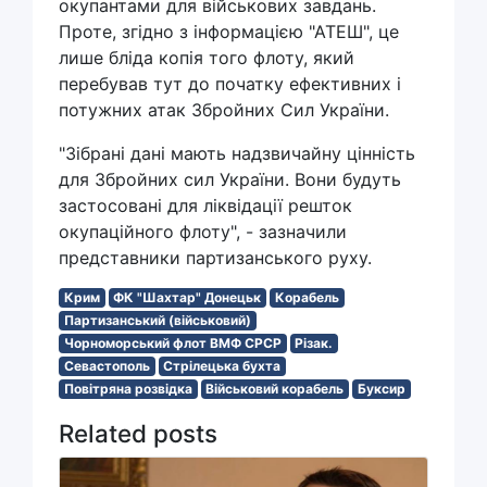
окупантами для військових завдань.
Проте, згідно з інформацією "АТЕШ", це
лише бліда копія того флоту, який
перебував тут до початку ефективних і
потужних атак Збройних Сил України.
"Зібрані дані мають надзвичайну цінність
для Збройних сил України. Вони будуть
застосовані для ліквідації решток
окупаційного флоту", - зазначили
представники партизанського руху.
Крим
ФК "Шахтар" Донецьк
Корабель
Партизанський (військовий)
Чорноморський флот ВМФ СРСР
Різак.
Севастополь
Стрілецька бухта
Повітряна розвідка
Військовий корабель
Буксир
Related posts