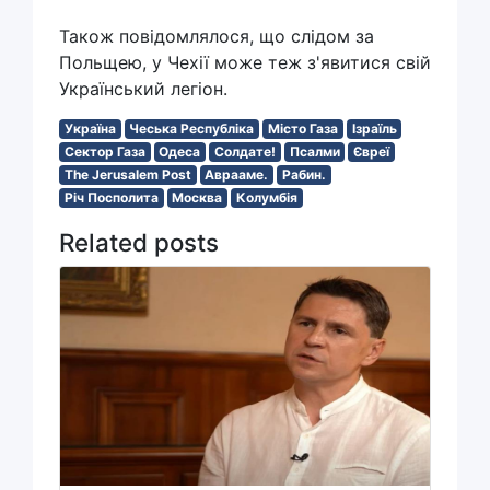
Також повідомлялося, що слідом за
Польщею, у Чехії може теж з'явитися свій
Український легіон.
Україна
Чеська Республіка
Місто Газа
Ізраїль
Сектор Газа
Одеса
Солдате!
Псалми
Євреї
The Jerusalem Post
Аврааме.
Рабин.
Річ Посполита
Москва
Колумбія
Related posts