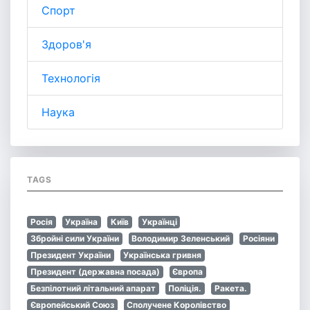
Спорт
Здоров'я
Технологія
Наука
TAGS
Росія
Україна
Київ
Українці
Збройні сили України
Володимир Зеленський
Росіяни
Президент України
Українська гривня
Президент (державна посада)
Європа
Безпілотний літальний апарат
Поліція.
Ракета.
Європейський Союз
Сполучене Королівство