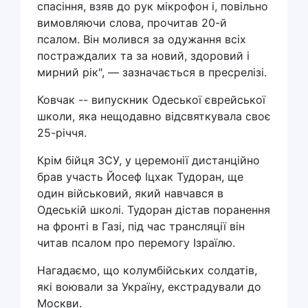
спасіння, взяв до рук мікрофон і, повільно
вимовляючи слова, прочитав 20-й
псалом. Він молився за одужання всіх
постраждалих та за новий, здоровий і
мирний рік", — зазначається в пресрелізі.
Ковчак -- випускник Одеської єврейської
школи, яка нещодавно відсвяткувала своє
25-річчя.
Крім бійця ЗСУ, у церемонії дистанційно
брав участь Йосеф Іцхак Тудоран, ще
один військовий, який навчався в
Одеській школі. Тудоран дістав поранення
на фронті в Газі, під час трансляції він
читав псалом про перемогу Ізраїлю.
Нагадаємо, що колумбійських солдатів,
які воювали за Україну, екстрадували до
Москви.