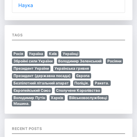
Наука
TAGS
Росія
Україна
Київ
Українці
Збройні сили України
Володимир Зеленський
Росіяни
Президент України
Українська гривня
Президент (державна посада)
Європа
Безпілотний літальний апарат
Поліція.
Ракета.
Європейський Союз
Сполучене Королівство
Володимир Путін
Харків
Військовослужбовці
Машина.
RECENT POSTS