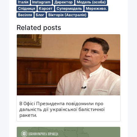
Італія
Instagram
Директор
Модель (особа)
Спідниця
Корсет
Супермодель
Мереживо.
Весілля
Блог
Вікторія (Австралія)
Related posts
В Офісі Президента повідомили про
дальність дії української балістичної
ракети.