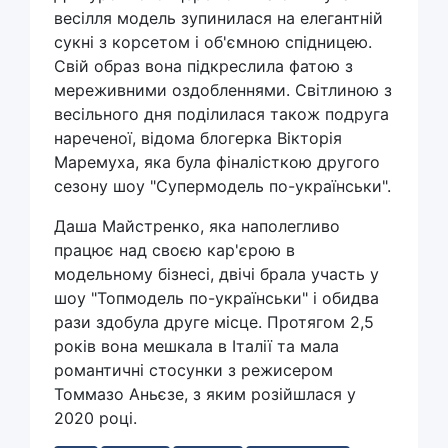
весілля модель зупинилася на елегантній
сукні з корсетом і об'ємною спідницею.
Свій образ вона підкреслила фатою з
мереживними оздобленнями. Світлиною з
весільного дня поділилася також подруга
нареченої, відома блогерка Вікторія
Маремуха, яка була фіналісткою другого
сезону шоу "Супермодель по-українськи".
Даша Майстренко, яка наполегливо
працює над своєю кар'єрою в
модельному бізнесі, двічі брала участь у
шоу "Топмодель по-українськи" і обидва
рази здобула друге місце. Протягом 2,5
років вона мешкала в Італії та мала
романтичні стосунки з режисером
Томмазо Аньєзе, з яким розійшлася у
2020 році.