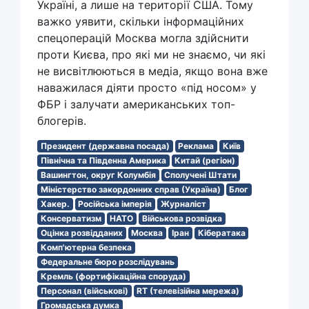
Україні, а лише на території США. Тому
важко уявити, скільки інформаційних
спецоперацій Москва могла здійснити
проти Києва, про які ми не знаємо, чи які
не висвітлюються в медіа, якщо вона вже
наважилася діяти просто «під носом» у
ФБР і залучати американських топ-
блогерів.
Президент (державна посада)
Реклама
Київ
Північна та Південна Америка
Китай (регіон)
Вашингтон, округ Колумбія
Сполучені Штати
Міністерство закордонних справ (Україна)
Блог
Хакер.
Російська імперія
Журналіст
Консерватизм
НАТО
Військова розвідка
Оцінка розвідданих
Москва
Іран
Кібератака
Комп'ютерна безпека
Федеральне бюро розслідувань
Кремль (фортифікаційна споруда)
Персонал (військові)
RT (телевізійна мережа)
Громадська думка