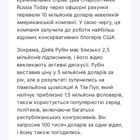
Russia Today через офшорні рахунки
перевели 10 мільйонів доларів невеликій
американській компанії. У свою чергу, ця
компанія залучила до роботи найбільш
відомих консервативних блогерів США.
Зокрема, Дейв Рубін має близько 2,5
мільйонів підписників, і його відео
викликають активні дискусії. Рубін
виставив ціну у 5 мільйонів доларів за
рік, але в результаті зупинились на
півмільйона щомісяця! А Тім Пул, який
налічує приблизно 1,5 мільйона фоловерів,
також користується популярністю серед
політиків, включаючи багатьох
республіканських конгресменів. Він
запросив 100 тисяч доларів за одне відео,
і йому також погодились.