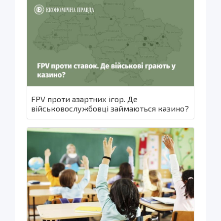
FPV проти азартних ігор. Де
військовослужбовці займаються казино?