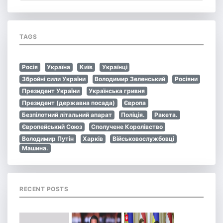
TAGS
Росія
Україна
Київ
Українці
Збройні сили України
Володимир Зеленський
Росіяни
Президент України
Українська гривня
Президент (державна посада)
Європа
Безпілотний літальний апарат
Поліція.
Ракета.
Європейський Союз
Сполучене Королівство
Володимир Путін
Харків
Військовослужбовці
Машина.
RECENT POSTS