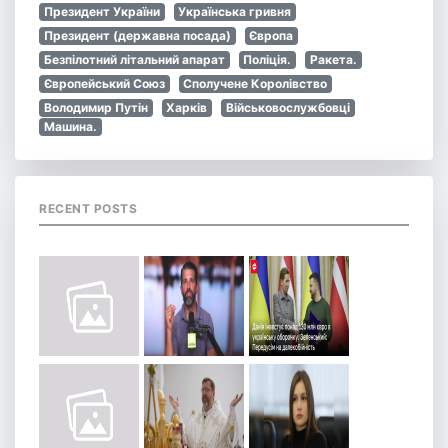
Президент України
Українська гривня
Президент (державна посада)
Європа
Безпілотний літальний апарат
Поліція.
Ракета.
Європейський Союз
Сполучене Королівство
Володимир Путін
Харків
Військовослужбовці
Машина.
RECENT POSTS