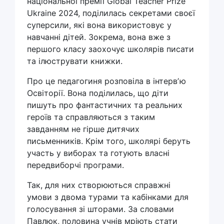
національної премії Global Teacher Prize
Ukraine 2024, поділилась секретами своєї
суперсили, які вона використовує у
навчанні дітей. Зокрема, вона вже з
першого класу заохочує школярів писати
та ілюструвати книжки.
Про це педагогиня розповіла в інтервʼю
Освіторії. Вона поділилась, що діти
пишуть про фантастичних та реальних
героїв та справляються з таким
завданням не гірше дитячих
письменників. Крім того, школярі беруть
участь у виборах та готують власні
передвиборчі програми.
Так, для них створюються справжні
умови з двома турами та кабінками для
голосування зі шторами. За словами
Павлюк, половина учнів мріють стати