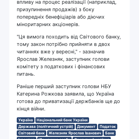
впливу на процес реалізації (наприклад,
призупинення продажів) з боку
попередніх бенефіціарів або діючих
міноритарних акціонерів.
"Ця вимога походить від Світового банку,
тому закон потрібно прийняти в двох
читаннях вже у вересні," - зазначив
Ярослав Железняк, заступник голови
комітету з податкових і фінансових
питань.
Раніше перший заступник голови НБУ
Катерина Рожкова заявила, що Україна
готова до приватизації держбанків ще до
кінця війни.
Україна
Національний банк України
Держава (політичний устрій)
Документ
Податок
Світовий банк
Железняк Ярослав Іванович
Банк