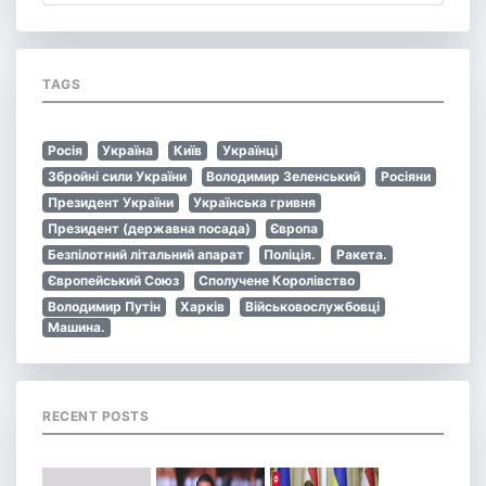
TAGS
Росія
Україна
Київ
Українці
Збройні сили України
Володимир Зеленський
Росіяни
Президент України
Українська гривня
Президент (державна посада)
Європа
Безпілотний літальний апарат
Поліція.
Ракета.
Європейський Союз
Сполучене Королівство
Володимир Путін
Харків
Військовослужбовці
Машина.
RECENT POSTS