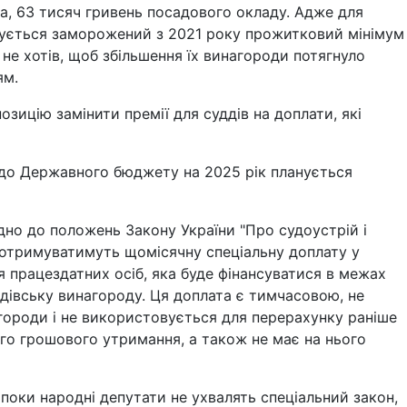
а, 63 тисяч гривень посадового окладу. Адже для
вується заморожений з 2021 року прожитковий мінімум
 не хотів, щоб збільшення їх винагороди потягнуло
ям.
озицію замінити премії для суддів на доплати, які
до Державного бюджету на 2025 рік планується
ідно до положень Закону України "Про судоустрій і
ів отримуватимуть щомісячну спеціальну доплату у
я працездатних осіб, яка буде фінансуватися в межах
дівську винагороду. Ця доплата є тимчасовою, не
городи і не використовується для перерахунку раніше
го грошового утримання, а також не має на нього
 поки народні депутати не ухвалять спеціальний закон,