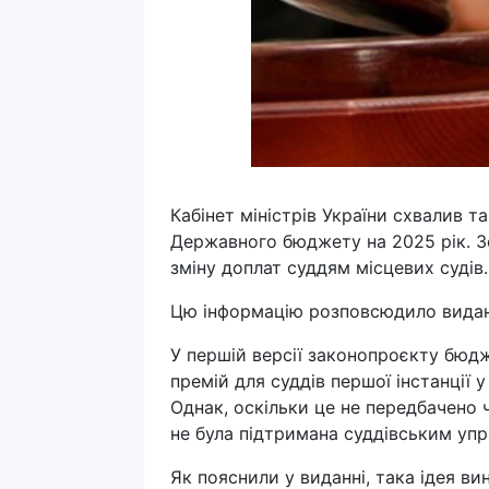
Кабінет міністрів України схвалив 
Державного бюджету на 2025 рік. З
зміну доплат суддям місцевих судів.
Цю інформацію розповсюдило видан
У першій версії законопроєкту бюдж
премій для суддів першої інстанції 
Однак, оскільки це не передбачено
не була підтримана суддівським упр
Як пояснили у виданні, така ідея ви