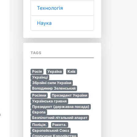
Технологія
Наука
TAGS
Росія
Україна
Київ
Українці
Збройні сили України
Володимир Зеленський
Росіяни
Президент України
Українська гривня
.
Президент (державна посада)
Європа
а
Безпілотний літальний апарат
Поліція.
Ракета.
Європейський Союз
Сполучене Королівство