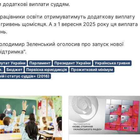
 додаткові виплати суддям.
 працівники освіти отримуватимуть додаткову виплату
і гривень щомісяця. А з 1 вересня 2025 року ця виплата
нь.
олодимир Зеленський оголосив про запуск нової
ідтримка".
утат України
Парламент
Президент України
Українська гривня
е.
Бюджет
Первісна юрисдикція
Прожитковий мінімум
ій і статус суддів» (2016)