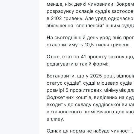
менше, ніж деякі чиновники. Зокрем
розрахунку окладів суддів застосо
в 2102 гривень. Але уряд одночасно
збільшення "спецпенсій" іншим судд
На сьогоднішній день уряд вніс проп
становитимуть 10,5 тисяч гривень.
Отже, статтю 41 проєкту закону що
редагувати в такій формі:
Встановити, що у 2025 році, відпов
статус суддів", судді місцевих суд
розмірі 5 прожиткових мінімумів дл
бюджетних коштів, виділених на суд
входить до складу суддівської вина
встановленого щомісячного довічно
впливу.
Однак ця норма не набуде чинності,