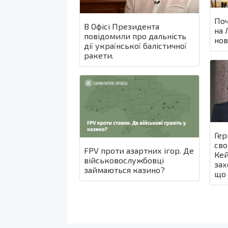
Поч
В Офісі Президента
на 
повідомили про дальність
нов
дії української балістичної
ракети.
Гер
сво
FPV проти азартних ігор. Де
Кей
військовослужбовці
зах
займаються казино?
що 