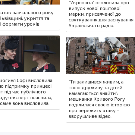
"Укрпошта" оголосила про
випуск нової поштової
аток навчального року
марки, присвяченої до
Львівщині: укриття та
святкування дня заснування
і формати уроків
Українського радіо.
цогиня Софі висловила
"Ти залишився живим, а
ю підтримку принцесі
твою дружину та дітей
т під час публічного
намагаються знайти":
оду: експерт пояснила,
мешканка Кривого Рогу
саме вона висловила.
поділилася своєю історією
про пережиту атаку -
зворушливе відео.