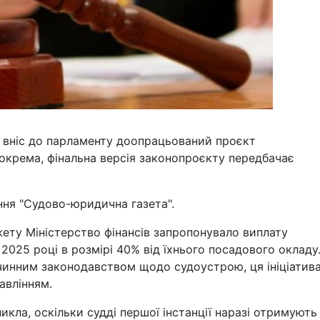
та вніс до парламенту доопрацьований проєкт
окрема, фінальна версія законопроєкту передбачає
ня "Судово-юридична газета".
ету Міністерство фінансів запропонувало виплату
у 2025 році в розмірі 40% від їхнього посадового окладу
 чинним законодавством щодо судоустрою, ця ініціатив
авлінням.
никла, оскільки судді першої інстанції наразі отримують