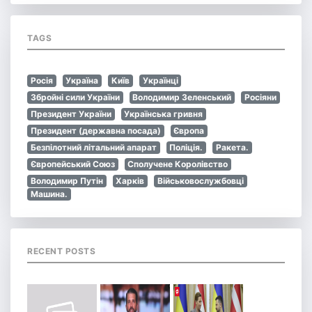
TAGS
Росія
Україна
Київ
Українці
Збройні сили України
Володимир Зеленський
Росіяни
Президент України
Українська гривня
Президент (державна посада)
Європа
Безпілотний літальний апарат
Поліція.
Ракета.
Європейський Союз
Сполучене Королівство
Володимир Путін
Харків
Військовослужбовці
Машина.
RECENT POSTS