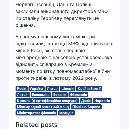
Норвегії, Ісландії, Данії та Польщі
закликали виконавчого директора МВФ
Крісталіну Георгієву переглянути це
рішення.
У своєму спільному листі міністри
підкреслили, що якщо МВФ відновить свої
місії в Росії, він стане першою
міжнародною фінансовою установою, яка
відновить співпрацю з Кремлем з
моменту початку повномасштабної війни
проти України в лютому 2022 року.
Росія
Україна
Литва
Швеція
Країни Балтії
Латвія
Економіка
Естонія
Фінляндія
Кремль (фортифікаційна споруда)
Данія
Норвегія
Міжнародний валютний фонд
Північна Європа
Міністерство фінансів
Ісландія
Related posts