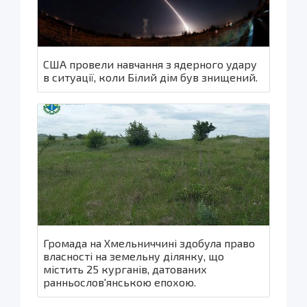
США провели навчання з ядерного удару
в ситуації, коли Білий дім був знищений.
Громада на Хмельниччині здобула право
власності на земельну ділянку, що
містить 25 курганів, датованих
ранньослов'янською епохою.