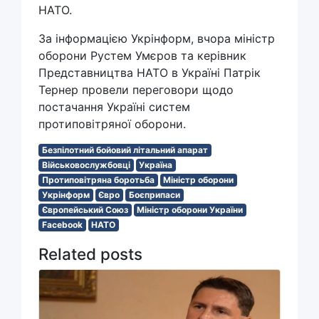
НАТО.
За інформацією Укрінформ, вчора міністр
оборони Рустем Умєров та керівник
Представництва НАТО в Україні Патрік
Тернер провели переговори щодо
постачання Україні систем
протиповітряної оборони.
Безпілотний бойовий літальний апарат
Військовослужбовці
Україна
Протиповітряна боротьба
Міністр оборони
Укрінформ
Євро
Боєприпаси
Європейський Союз
Міністр оборони України
Facebook
НАТО
Related posts