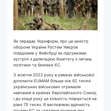
Як передає Укрінформ, про це міністр
оборони України Рустем Умєров
повідомив у Фейсбуці за підсумками
зустрічі з делегацією Комітету з питань
політики та безпеки ЄС.
З жовтня 2022 року в рамках військової
допомоги EUMAM більше ніж 62 тисячі
українських військових отримали
навчання в країнах Європейського Союзу,
і до кінця року ця кількість планується на
рівні 75 тисяч. Я висловлюю вдячність
послам ЄС за ухвалене рішення про