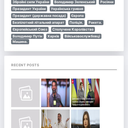
Збройні сили України
Володимир Зеленський
Росіяни
Президент України
Українська гривня
Президент (державна посада)
Європа
Безпілотний літальний апарат
Поліція.
Ракета.
Європейський Союз
Сполучене Королівство
Володимир Путін
Харків
Військовослужбовці
Машина.
RECENT POSTS