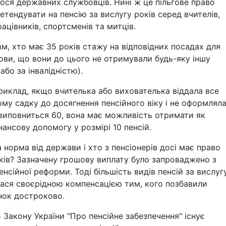
ося державних службовців. Нині ж це пільгове право
етендувати на пенсію за вислугу років серед вчителів,
ацівників, спортсменів та митців.
м, хто має 35 років стажу на відповідних посадах для
умови, що вони до цього не отримували будь-яку іншу
або за інвалідністю).
риклад, якщо вчителька або вихователька віддала все
ому садку до досягнення пенсійного віку і не оформлял
й виповниться 60, вона має можливість отримати як
нансову допомогу у розмірі 10 пенсій.
 норма від держави і хто з пенсіонерів досі має право
ків? Зазначену грошову виплату було запроваджено з
енсійної реформи. Тоді більшість видів пенсій за вислуг
лася своєрідною компенсацією тим, кого позбавили
нок достроково.
 Закону України "Про пенсійне забезпечення" існує