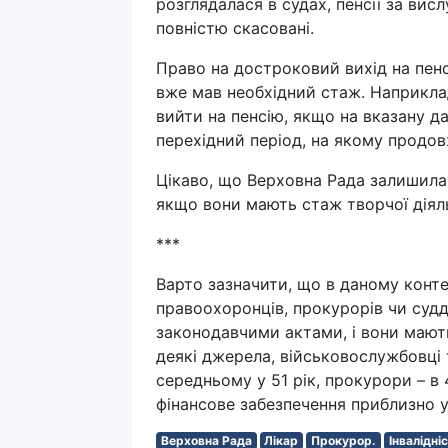
розглядалася в судах, пенсії за вис
повністю скасовані.
Право на достроковий вихід на пенс
вже мав необхідний стаж. Наприклад
вийти на пенсію, якщо на вказану да
перехідний період, на якому продо
Цікаво, що Верховна Рада залишила п
якщо вони мають стаж творчої діяль
***
Варто зазначити, що в даному контек
правоохоронців, прокурорів чи судд
законодавчими актами, і вони мають
деякі джерела, військовослужбовці 
середньому у 51 рік, прокурори – в 
фінансове забезпечення приблизно у
Верховна Рада
Лікар
Прокурор.
Інвалідні