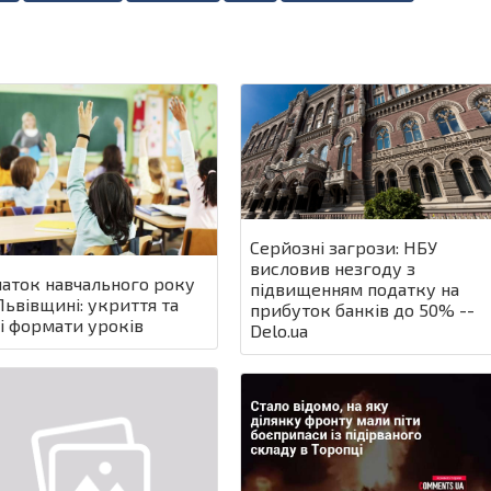
Серйозні загрози: НБУ
висловив незгоду з
аток навчального року
підвищенням податку на
Львівщині: укриття та
прибуток банків до 50% --
і формати уроків
Delo.ua