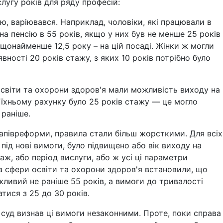
лугу років для ряду професій:
ю, варіювався. Наприклад, чоловіки, які працювали в
на пенсію в 55 років, якщо у них був не менше 25 років
 щонайменше 12,5 року – на цій посаді. Жінки ж могли
явності 20 років стажу, з яких 10 років потрібно було
освіти та охорони здоров'я мали можливість виходу на
а їхньому рахунку було 25 років стажу — це могло
 раніше.
 напівреформи, правила стали більш жорсткими. Для всіх
 під нові вимоги, було підвищено або вік виходу на
аж, або період вислуги, або ж усі ці параметри
в сфери освіти та охорони здоров'я встановили, що
жливий не раніше 55 років, а вимоги до тривалості
тися з 25 до 30 років.
й суд визнав ці вимоги незаконними. Проте, поки справа