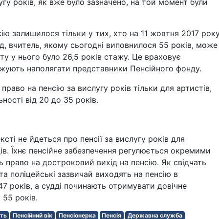
лугу років, як вже було зазначено, на той момент були
ію залишилося тільки у тих, хто на 11 жовтня 2017 рок
, вчитель, якому сьогодні виповнилося 55 років, може
ту у нього було 26,5 років стажу. Це враховує
вжують наполягати представники Пенсійного фонду.
раво на пенсію за вислугу років тільки для артистів,
ності від 20 до 35 років.
сті не йдеться про пенсії за вислугу років для
ів. Їхнє пенсійне забезпечення регулюється окремими
 право на достроковий вихід на пенсію. Як свідчать
та поліцейські зазвичай виходять на пенсію в
47 років, а судді починають отримувати довічне
 55 років.
сть
Пенсійний вік
Пенсіонерка
Пенсія
Державна служба