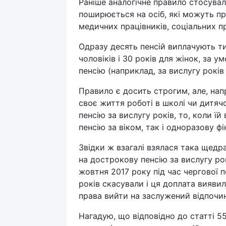
Раніше аналогічне правило стосувал
поширюється на осіб, які можуть пр
медичних працівників, соціальних пр
Одразу десять пенсій виплачують ти
чоловіків і 30 років для жінок, за 
пенсію (наприклад, за вислугу років 
Правило є досить строгим, але, нап
своє життя роботі в школі чи дитяч
пенсію за вислугу років, то, коли ї
пенсію за віком, так і одноразову фі
Звідки ж взагалі взялася така щедра
на дострокову пенсію за вислугу ро
жовтня 2017 року під час чергової п
років скасували і ця доплата вияви
права вийти на заслужений відпочи
Нагадую, що відповідно до статті 55