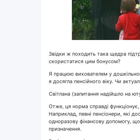
Звідки ж походить така щедра підтр
скористатися цим бонусом?
Я працюю вихователем у дошкільному
я досягла пенсійного віку. Чи актуа
Світлана (запитання надійшло на юту
Отже, ця норма справді функціонує, 
Наприклад, певні пенсіонери, які д
одноразову фінансову допомогу, що 
призначення.