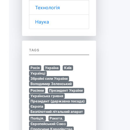
Технологія
Наука
TAGS
Росія
Україна
Київ
Українці
Збройні сили України
Володимир Зеленський
Росіяни
Президент України
Українська гривня
Президент (державна посада)
Європа
Безпілотний літальний апарат
Поліція.
Ракета.
Європейський Союз
Сполучене Королівство