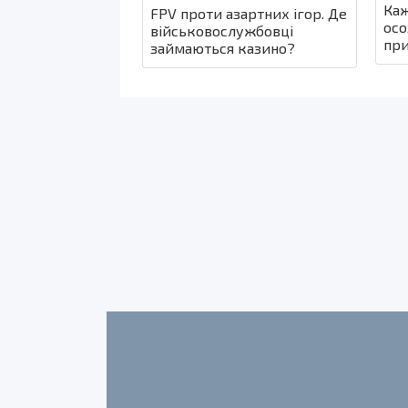
Каж
FPV проти азартних ігор. Де
осо
військовослужбовці
при
займаються казино?