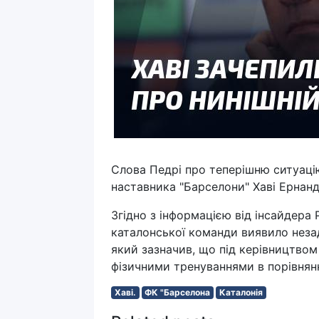
Слова Педрі про теперішню ситуаці
наставника "Барселони" Хаві Ернанд
Згідно з інформацією від інсайдера
каталонської команди виявило неза
який зазначив, що під керівництвом
фізичними тренуваннями в порівнянн
Хаві.
ФК "Барселона
Каталонія