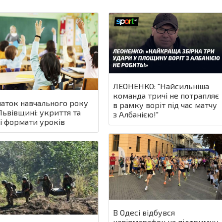
ЛЕОНЕНКО: "Найсильніша
команда тричі не потрапляє
аток навчального року
в рамку воріт під час матчу
Львівщині: укриття та
з Албанією!"
і формати уроків
В Одесі відбувся
напівмарафон на підтримку