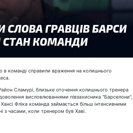
ю в команді справили враження на колишнього
еса.
 Район Сламурі, близьке оточення колишнього тренера
доволення висловлюваннями півзахисника "Барселони",
 Хансі Фліка команда займається більш інтенсивними
і з часами, коли тренером був Хаві.