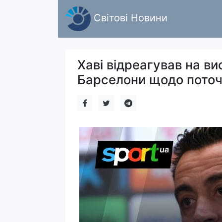
Світові Новини
Хаві відреагував на в
Барселони щодо поточ