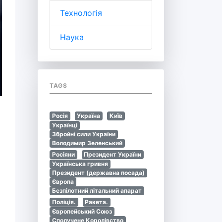
Технологія
Наука
TAGS
Росія
Україна
Київ
Українці
Збройні сили України
Володимир Зеленський
Росіяни
Президент України
Українська гривня
Президент (державна посада)
Європа
Безпілотний літальний апарат
Поліція.
Ракета.
Європейський Союз
Сполучене Королівство