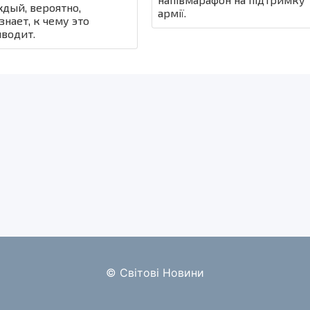
дый, вероятно,
армії.
знает, к чему это
водит.
© Світові Новини