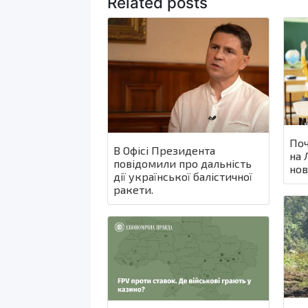
Related posts
Поч
В Офісі Президента
на 
повідомили про дальність
нов
дії української балістичної
ракети.