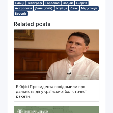
Емоції
Телеграф
Гороскоп
Зодіак
Енергія
Астрологія
День (Київ)
Інтуїція
Сенс
Медитація
Всесвіт
Related posts
В Офісі Президента повідомили про
дальність дії української балістичної
ракети.