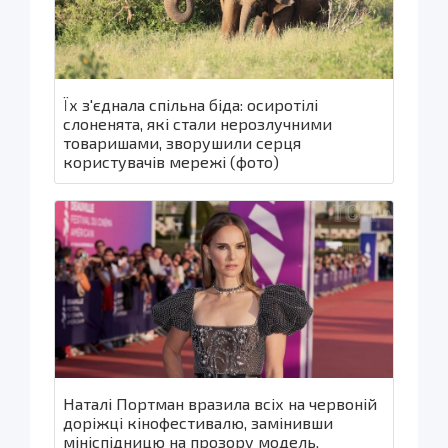
Їх з'єднала спільна біда: осиротілі
слоненята, які стали нерозлучними
товаришами, зворушили серця
користувачів мережі (фото)
Наталі Портман вразила всіх на червоній
доріжці кінофестивалю, замінивши
мініспідницю на прозору модель.