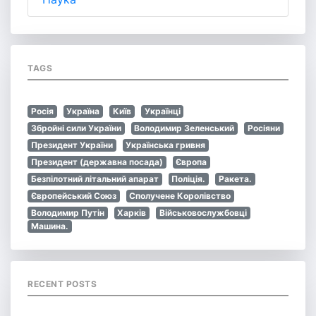
TAGS
Росія
Україна
Київ
Українці
Збройні сили України
Володимир Зеленський
Росіяни
Президент України
Українська гривня
Президент (державна посада)
Європа
Безпілотний літальний апарат
Поліція.
Ракета.
Європейський Союз
Сполучене Королівство
Володимир Путін
Харків
Військовослужбовці
Машина.
RECENT POSTS