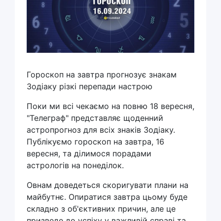
Гороскоп на завтра прогнозує знакам
Зодіаку різкі перепади настрою
Поки ми всі чекаємо на повню 18 вересня,
"Телеграф" представляє щоденний
астропрогноз для всіх знаків Зодіаку.
Публікуємо гороскоп на завтра, 16
вересня, та ділимося порадами
астрологів на понеділок.
Овнам доведеться скоригувати плани на
майбутнє. Опиратися завтра цьому буде
складно з об'єктивних причин, але це
призведе до успіху у важливій справі та