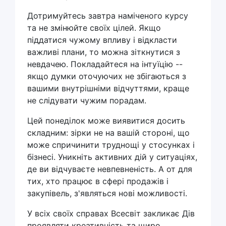
Дотримуйтесь завтра наміченого курсу
та не змінюйте своїх цілей. Якщо
піддатися чужому впливу і відкласти
важливі плани, то можна зіткнутися з
невдачею. Покладайтеся на інтуїцію --
якщо думки оточуючих не збігаються з
вашими внутрішніми відчуттями, краще
не слідувати чужим порадам.
Цей понеділок може виявитися досить
складним: зірки не на вашій стороні, що
може спричинити труднощі у стосунках і
бізнесі. Уникніть активних дій у ситуаціях,
де ви відчуваєте невпевненість. А от для
тих, хто працює в сфері продажів і
закупівель, з'являться нові можливості.
У всіх своїх справах Всесвіт закликає Дів
проявляти креативність та щиро