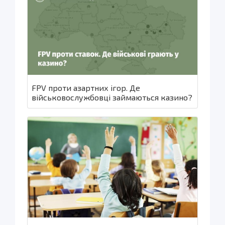
FPV проти азартних ігор. Де
військовослужбовці займаються казино?